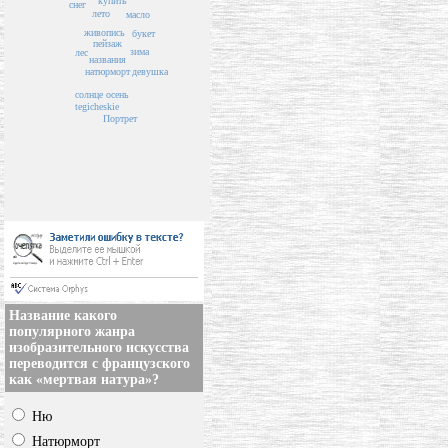
купить
снег
лето
масло
живопись
букет
пейзаж
зима
лес
названия
натюрморт
девушка
солнце
осень
tegicheskie
Портрет
Название какого
популярного жанра
изобразительного искусства
переводится с французского
как «мертвая натура»?
Ню
Натюрморт