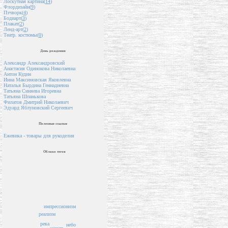
Лоскутная картина(
14
)
Флордизайн(
9
)
Пэчворк(
4
)
Бодиарт(
3
)
Плакат(
2
)
Ленд-арт(
2
)
Театр. костюмы(
0
)
День рождения
Александр Александровский
Анастасия Одинокова Николаевна
Антон Кудин
Инна Максимовская Яковлевна
Наталья Бырдина Геннадиевна
Татьяна Синяева Игоревна
Татьяна Шпанькова
Филатов Дмитрий Николаевич
Эдуард Яблуновский Сергеевич
Полезные ссылки
Ежевика - товары для рукоделия
Облако тегов
импрессионизм
реализм
река
небо