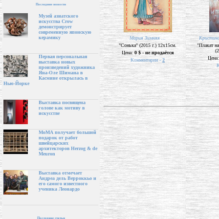
Последние новости
Музей азиатского
искусства Crow
демонстрирует
современную японскую
керамику
Мария Зимняя ...
Кристина
"Сонька" (2015 г.) 12х15см.
"Плакат н
(
Цена:
0 $ - не продаётся
Первая персональная
Цена
Комментарии -
2
выставка новых
К
произведений художника
Яна-Оле Шимана в
Касмине открылась в
Нью-Йорке
Выставка посвящена
голове как мотиву в
искусстве
МоМА получает большой
подарок от работ
швейцарских
архитекторов Herzog & de
Meuron
Выставка отмечает
Андреа дель Верроккьо и
его самого известного
ученика Леонардо
Последние статьи