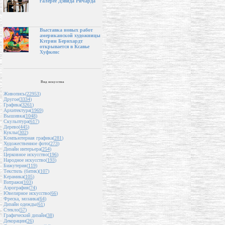
галерее Дэвида Ричарда
Выставка новых работ
американской художницы
Кэтрин Бернхардт
открывается в Ксавье
Хуфкенс
Вид искусства
Живопись(
22953
)
Другое(
3334
)
Графика(
3261
)
Архитектура(
1969
)
Вышивка(
1048
)
Скульптура(
617
)
Дерево(
445
)
Куклы(
302
)
Компьютерная графика(
281
)
Художественное фото(
273
)
Дизайн интерьера(
254
)
Церковное искусство(
196
)
Народное искусство(
193
)
Бижутерия(
119
)
Текстиль (батик)(
107
)
Керамика(
105
)
Витражи(
103
)
Аэрография(
74
)
Ювелирное искусство(
66
)
Фреска, мозаика(
64
)
Дизайн одежды(
61
)
Стекло(
57
)
Графический дизайн(
38
)
Декорации(
26
)