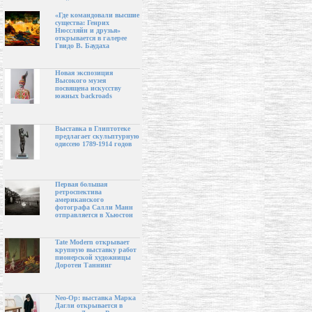
«Где командовали высшие
существа: Генрих
Нюссляйн и друзья»
открывается в галерее
Гвидо В. Баудаха
Новая экспозиция
Высокого музея
посвящена искусству
южных backroads
Выставка в Глиптотеке
предлагает скульптурную
одиссею 1789-1914 годов
Первая большая
ретроспектива
американского
фотографа Салли Манн
отправляется в Хьюстон
Tate Modern открывает
крупную выставку работ
пионерской художницы
Доротеи Таннинг
Neo-Op: выставка Марка
Дагли открывается в