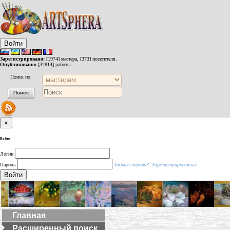
Войти
Зарегистрировано:
[1974] мастера, [373] посетителя.
Опубликовано:
[32814] работы.
Поиск по:
×
Войти
Логин
Пароль
Забыли пароль?
Зарегистрироваться
Войти
Главная
Расширенный поиск