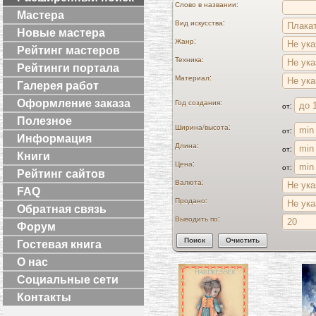
Слово в названии:
Мастера
Вид искусства:
Новые мастера
Жанр:
Рейтинг мастеров
Техника:
Рейтинги портала
Материал:
Галерея работ
Оформление заказа
Год создания:
от:
Полезное
Ширина/высота:
от:
Информация
Длина:
от:
Книги
Цена:
от:
Рейтинг сайтов
Валюта:
FAQ
Продано:
Обратная связь
Выводить по:
Форум
Гостевая книга
О нас
Социальные сети
Контакты