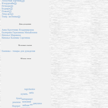
Лоскутная картина(
14
)
Флордизайн(
9
)
Пэчворк(
4
)
Бодиарт(
3
)
Плакат(
2
)
Ленд-арт(
2
)
Театр. костюмы(
0
)
День рождения
Анна Крупченко Владимировна
Екатерина Герасимова Михайловна
Наталья Шарикова
Наталья Каленик Сергеевна
Полезные ссылки
Ежевика - товары для рукоделия
Облако тегов
tegicheskie
небо
купить
букет
натюрморт
названия
реализм
девушка
лес
пейзаж
Портрет