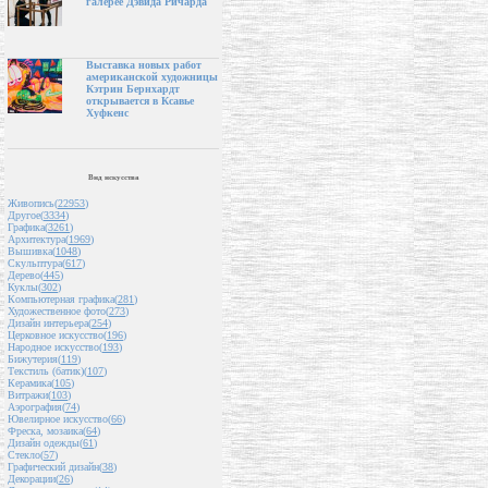
галерее Дэвида Ричарда
Выставка новых работ
американской художницы
Кэтрин Бернхардт
открывается в Ксавье
Хуфкенс
Вид искусства
Живопись(
22953
)
Другое(
3334
)
Графика(
3261
)
Архитектура(
1969
)
Вышивка(
1048
)
Скульптура(
617
)
Дерево(
445
)
Куклы(
302
)
Компьютерная графика(
281
)
Художественное фото(
273
)
Дизайн интерьера(
254
)
Церковное искусство(
196
)
Народное искусство(
193
)
Бижутерия(
119
)
Текстиль (батик)(
107
)
Керамика(
105
)
Витражи(
103
)
Аэрография(
74
)
Ювелирное искусство(
66
)
Фреска, мозаика(
64
)
Дизайн одежды(
61
)
Стекло(
57
)
Графический дизайн(
38
)
Декорации(
26
)