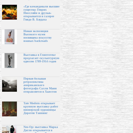
«Где командовали высшие
существа: Генрих
Нюссляйн и друзья»
открывается в галерее
Гвидо В. Баудаха
Новая экспозиция
Высокого музея
посвящена искусству
южных backroads
Выставка в Глиптотеке
предлагает скульптурную
одиссею 1789-1914 годов
Первая большая
ретроспектива
американского
фотографа Салли Манн
отправляется в Хьюстон
Tate Modern открывает
крупную выставку работ
пионерской художницы
Доротеи Таннинг
Neo-Op: выставка Марка
Дагли открывается в