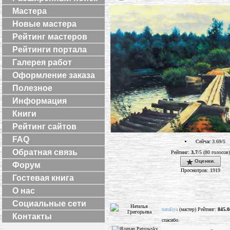
Мастера
Новые мастера
Рейтинг мастеров
Рейтинги портала
Галерея работ
Оформление заказа
Полезное
Информация
Книги
Рейтинг сайтов
FAQ
Сейчас 3.69/5
Обратная связь
Рейтинг:
3.7
/5 (80 голосов)
Оценки.
Форум
Просмотров: 1919
Гостевая книга
О нас
Социальные сети
nataliya
(мастер) Рейтинг:
845.0
Контакты
спасибо.