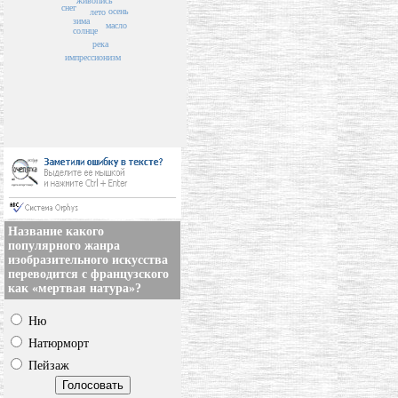
живопись
снег
осень
лето
зима
масло
солнце
река
импрессионизм
Название какого
популярного жанра
изобразительного искусства
переводится с французского
как «мертвая натура»?
Ню
Натюрморт
Пейзаж