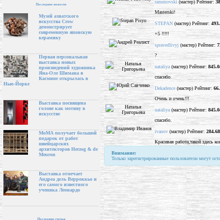
razumovski
(мастер) Рейтинг:
3
Последние новости
Masterski!
Музей азиатского
искусства Crow
STEPAN
(мастер) Рейтинг:
493
демонстрирует
современную японскую
+5 !!!!!
керамику
spravedlivyj
(мастер) Рейтинг:
7
?
Первая персональная
выставка новых
nataliya
(мастер) Рейтинг:
845.0
произведений художника
Яна-Оле Шимана в
спасибо.
Касмине открылась в
Нью-Йорке
Dekadence
(мастер) Рейтинг:
66
Очень и очень!!!
Выставка посвящена
голове как мотиву в
nataliya
(мастер) Рейтинг:
845.0
искусстве
спасибо.
ivanov
(мастер) Рейтинг:
284.68
МоМА получает большой
подарок от работ
Красивая работа,такой здесь кон
швейцарских
архитекторов Herzog & de
Внимание:
Meuron
Только зарегистрированные пользователи могут ост
Выставка отмечает
Андреа дель Верроккьо и
его самого известного
ученика Леонардо
Последние статьи