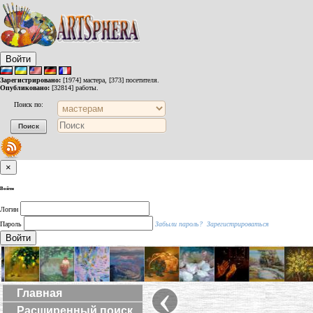
Войти
Зарегистрировано:
[1974] мастера, [373] посетителя.
Опубликовано:
[32814] работы.
Поиск по:
×
Войти
Логин
Пароль
Забыли пароль?
Зарегистрироваться
Войти
‹
Главная
Расширенный поиск