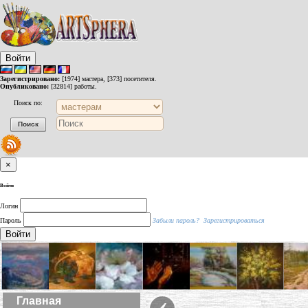
Войти
Зарегистрировано:
[1974] мастера, [373] посетителя.
Опубликовано:
[32814] работы.
Поиск по:
×
Войти
Логин
Пароль
Забыли пароль?
Зарегистрироваться
Войти
‹
Главная