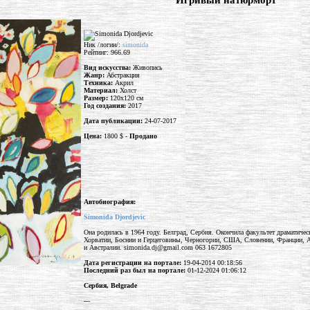
"Игривый натюрморт"
Ник /логин/:
simonida
Рейтинг: 966.69
Вид искусства:
Живопись
Жанр:
Абстракция
Техника:
Акрил
Материал:
Холст
Размер:
120x120 см
Год создания:
2017
Дата публикации:
24-07-2017
Цена:
1800 $ -
Продано
Автобиография:
Simonida Djordjevic
Она родилась в 1964 году. Белград, Сербия. Окончила факультет драматическ
Хорватии, Боснии и Герцеговины, Черногории, США, Словении, Франции, А
и Австралии. simonida.dj@gmail.com 063 1672805
Дата регистрации на портале:
19-04-2014 00:18:56
Последний раз был на портале:
01-12-2024 01:06:12
Сербия, Belgrade
---