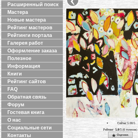
Расширенный поиск
Мастера
Новые мастера
Рейтинг мастеров
Рейтинги портала
Галерея работ
Оформление заказа
Полезное
Информация
Книги
Рейтинг сайтов
FAQ
Обратная связь
Форум
Гостевая книга
О нас
Сейчас 5.00/5
Социальные сети
Рейтинг:
5.0
/5 (6 голосов)
Контакты
Оценки.