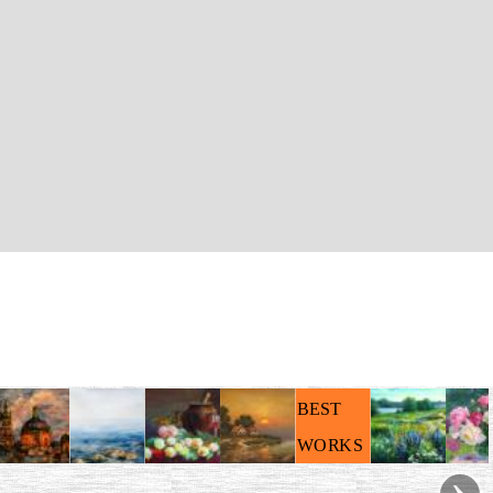
BEST
WORKS
›