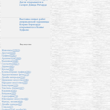
Дагли открывается в
галерее Дэвида Ричарда
Выставка новых работ
американской художницы
Кэтрин Бернхардт
открывается в Ксавье
Хуфкенс
Вид искусства
Живопись(
22953
)
Другое(
3334
)
Графика(
3261
)
Архитектура(
1969
)
Вышивка(
1048
)
Скульптура(
617
)
Дерево(
445
)
Куклы(
302
)
Компьютерная графика(
281
)
Художественное фото(
273
)
Дизайн интерьера(
254
)
Церковное искусство(
196
)
Народное искусство(
193
)
Бижутерия(
119
)
Текстиль (батик)(
107
)
Керамика(
105
)
Витражи(
103
)
Аэрография(
74
)
Ювелирное искусство(
66
)
Фреска, мозаика(
64
)
Дизайн одежды(
61
)
Стекло(
57
)
Графический дизайн(
38
)