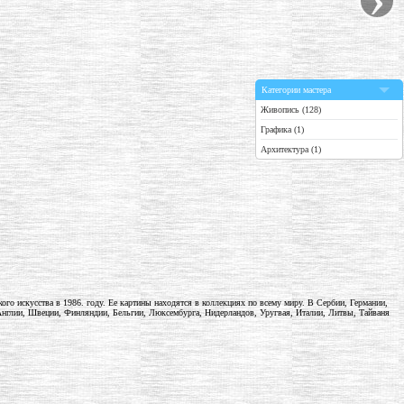
Категории мастера
Живопись (128)
Графика (1)
Архитектура (1)
ого искусства в 1986. году. Ее картины находятся в коллекциях по всему миру. В Сербии, Германии,
нглии, Швеции, Финляндии, Бельгии, Люксембурга, Нидерландов, Уругвая, Италии, Литвы, Тайваня