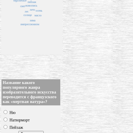
tegicheskie
пейзаж
живопись
снег
лето
осень
лес
солнце
масло
зима
импрессионизм
Название какого
популярного жанра
изобразительного искусства
переводится с французского
как «мертвая натура»?
Ню
Натюрморт
Пейзаж