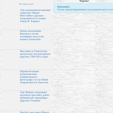
Чудесно!
Последние статьи
Внимание:
Только зарегистрированные пользователи могут ост
«Где командовали высшие
существа: Генрих
Нюссляйн и друзья»
открывается в галерее
Гвидо В. Баудаха
Новая экспозиция
Высокого музея
посвящена искусству
южных backroads
Выставка в Глиптотеке
предлагает скульптурную
одиссею 1789-1914 годов
Первая большая
ретроспектива
американского
фотографа Салли Манн
отправляется в Хьюстон
Tate Modern открывает
крупную выставку работ
пионерской художницы
Доротеи Таннинг
Neo-Op: выставка Марка