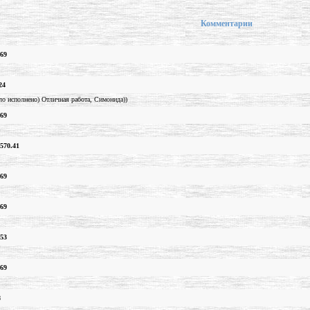
Комментарии
.69
24
ло исполнено) Отличная работа, Симонида))
.69
570.41
.69
.69
.53
.69
8