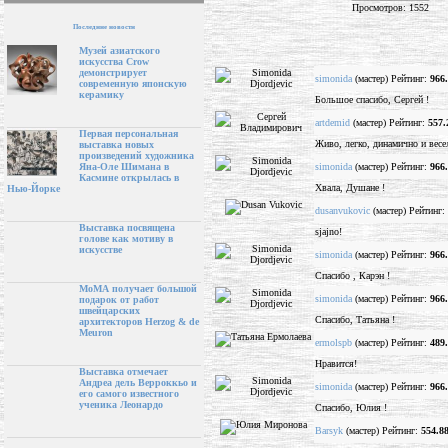
Просмотров: 1552
Последние новости
Музей азиатского
искусства Crow
демонстрирует
simonida
(мастер) Рейтинг:
966
современную японскую
керамику
Большое спасибо, Сергей !
artdemid
(мастер) Рейтинг:
557.
Первая персональная
Живо, легко, динамично и весе
выставка новых
произведений художника
simonida
(мастер) Рейтинг:
966
Яна-Оле Шимана в
Касмине открылась в
Хвала, Душане !
Нью-Йорке
dusanvukovic
(мастер) Рейтинг:
Выставка посвящена
sjajno!
голове как мотиву в
искусстве
simonida
(мастер) Рейтинг:
966
Спасибо , Карэн !
МоМА получает большой
simonida
(мастер) Рейтинг:
966
подарок от работ
швейцарских
Спасибо, Татьяна !
архитекторов Herzog & de
Meuron
ermolspb
(мастер) Рейтинг:
489
Нравится!
Выставка отмечает
Андреа дель Верроккьо и
simonida
(мастер) Рейтинг:
966
его самого известного
ученика Леонардо
Спасибо, Юлия !
Barsyk
(мастер) Рейтинг:
554.8