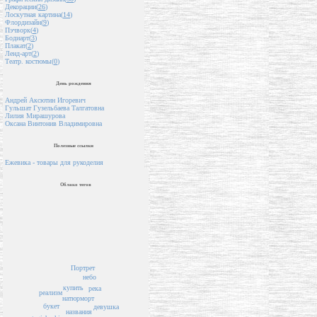
Декорации(
26
)
Лоскутная картина(
14
)
Флордизайн(
9
)
Пэчворк(
4
)
Бодиарт(
3
)
Плакат(
2
)
Ленд-арт(
2
)
Театр. костюмы(
0
)
День рождения
Андрей Аксютин Игоревич
Гульшат Гузельбаева Талгатовна
Лилия Мирашурова
Оксана Винтонив Владимировна
Полезные ссылки
Ежевика - товары для рукоделия
Облако тегов
Портрет
небо
купить
река
реализм
натюрморт
букет
девушка
названия