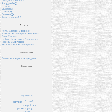
Лоскутная картина(
14
)
Флордизайн(
9
)
Пэчворк(
4
)
Бодиарт(
3
)
Плакат(
2
)
Ленд-арт(
2
)
Театр. костюмы(
0
)
День рождения
Артем Коряпин Влерьевич
Владлена Владимировна Горбунова
Дима Краснов
Любовь Белянчикова Анатольевна
Любовь Белянчикова
Марк Макаров Владимирович
Полезные ссылки
Ежевика - товары для рукоделия
Облако тегов
tegicheskie
лес
небо
девушка
букет
солнце
натюрморт
река
названия