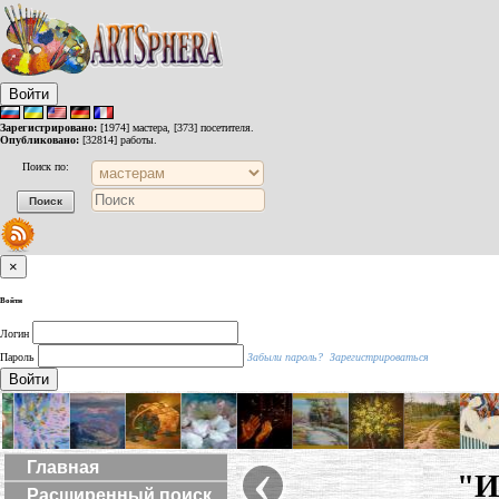
Войти
Зарегистрировано:
[1974] мастера, [373] посетителя.
Опубликовано:
[32814] работы.
Поиск по:
×
Войти
Логин
Пароль
Забыли пароль?
Зарегистрироваться
Войти
‹
Главная
"И
Расширенный поиск