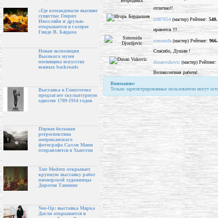
отлично!!
«Где командовали высшие
существа: Генрих
lt987654
(мастер) Рейтинг:
540.
Нюссляйн и друзья»
открывается в галерее
нравится !!!
Гвидо В. Баудаха
simonida
(мастер) Рейтинг:
966
Спасибо, Душан !
Новая экспозиция
Высокого музея
посвящена искусству
dusanvukovic
(мастер) Рейтинг:
южных backroads
Великолепная работа!
Внимание:
Только зарегистрированные пользователи могут ост
Выставка в Глиптотеке
предлагает скульптурную
одиссею 1789-1914 годов
Первая большая
ретроспектива
американского
фотографа Салли Манн
отправляется в Хьюстон
Tate Modern открывает
крупную выставку работ
пионерской художницы
Доротеи Таннинг
Neo-Op: выставка Марка
Дагли открывается в