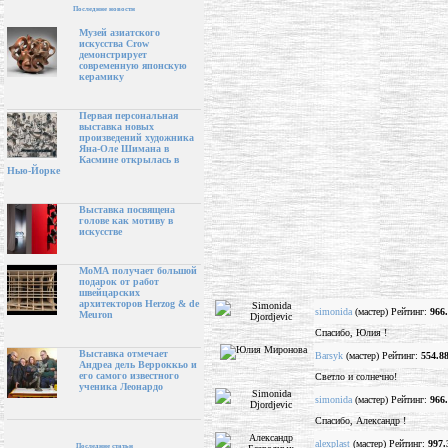
Последние новости
Музей азиатского
искусства Crow
демонстрирует
современную японскую
керамику
Первая персональная
выставка новых
произведений художника
Яна-Оле Шимана в
Касмине открылась в
Нью-Йорке
Выставка посвящена
голове как мотиву в
искусстве
МоМА получает большой
подарок от работ
швейцарских
архитекторов Herzog & de
simonida
(мастер) Рейтинг:
966
Meuron
Спасибо, Юлия !
Выставка отмечает
Barsyk
(мастер) Рейтинг:
554.8
Андреа дель Верроккьо и
его самого известного
Светло и солнечно!
ученика Леонардо
simonida
(мастер) Рейтинг:
966
Спасибо, Александр !
alexplast
(мастер) Рейтинг:
997.
Последние статьи