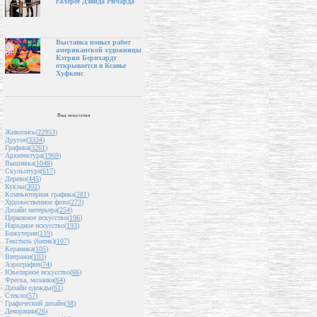
галерее Дэвида Ричарда
Выставка новых работ
американской художницы
Кэтрин Бернхардт
открывается в Ксавье
Хуфкенс
Вид искусства
Живопись(
22953
)
Другое(
3334
)
Графика(
3261
)
Архитектура(
1969
)
Вышивка(
1048
)
Скульптура(
617
)
Дерево(
445
)
Куклы(
302
)
Компьютерная графика(
281
)
Художественное фото(
273
)
Дизайн интерьера(
254
)
Церковное искусство(
196
)
Народное искусство(
193
)
Бижутерия(
119
)
Текстиль (батик)(
107
)
Керамика(
105
)
Витражи(
103
)
Аэрография(
74
)
Ювелирное искусство(
66
)
Фреска, мозаика(
64
)
Дизайн одежды(
61
)
Стекло(
57
)
Графический дизайн(
38
)
Декорации(
26
)