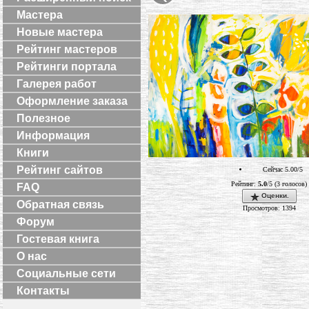
Мастера
Новые мастера
Рейтинг мастеров
Рейтинги портала
Галерея работ
Оформление заказа
Полезное
Информация
Книги
Рейтинг сайтов
Сейчас 5.00/5
Рейтинг:
5.0
/5 (3 голосов)
FAQ
Оценки.
Обратная связь
Просмотров: 1394
Форум
Гостевая книга
О нас
Социальные сети
Контакты