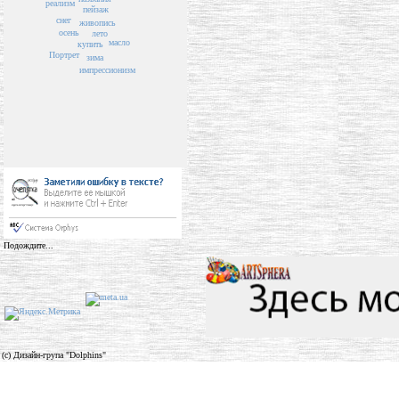
реализм
пейзаж
снег
живопись
осень
лето
масло
купить
Портрет
зима
импрессионизм
Подождите...
(c) Дизайн-група "Dolphins"