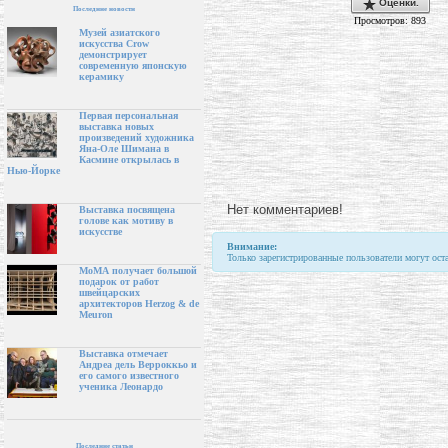
Оценки.
Последние новости
Просмотров: 893
Музей азиатского
искусства Crow
демонстрирует
современную японскую
керамику
Первая персональная
выставка новых
произведений художника
Яна-Оле Шимана в
Касмине открылась в
Нью-Йорке
Нет комментариев!
Выставка посвящена
голове как мотиву в
искусстве
Внимание:
Только зарегистрированные пользователи могут ост
МоМА получает большой
подарок от работ
швейцарских
архитекторов Herzog & de
Meuron
Выставка отмечает
Андреа дель Верроккьо и
его самого известного
ученика Леонардо
Последние статьи