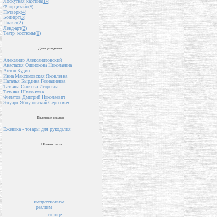
Лоскутная картина(
14
)
Флордизайн(
9
)
Пэчворк(
4
)
Бодиарт(
3
)
Плакат(
2
)
Ленд-арт(
2
)
Театр. костюмы(
0
)
День рождения
Александр Александровский
Анастасия Одинокова Николаевна
Антон Кудин
Инна Максимовская Яковлевна
Наталья Бырдина Геннадиевна
Татьяна Синяева Игоревна
Татьяна Шпанькова
Филатов Дмитрий Николаевич
Эдуард Яблуновский Сергеевич
Полезные ссылки
Ежевика - товары для рукоделия
Облако тегов
импрессионизм
реализм
солнце