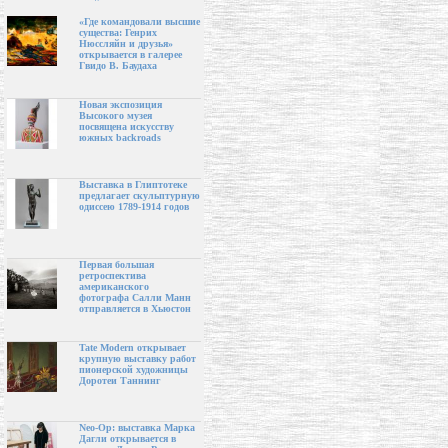
«Где командовали высшие
существа: Генрих
Нюссляйн и друзья»
открывается в галерее
Гвидо В. Баудаха
Новая экспозиция
Высокого музея
посвящена искусству
южных backroads
Выставка в Глиптотеке
предлагает скульптурную
одиссею 1789-1914 годов
Первая большая
ретроспектива
американского
фотографа Салли Манн
отправляется в Хьюстон
Tate Modern открывает
крупную выставку работ
пионерской художницы
Доротеи Таннинг
Neo-Op: выставка Марка
Дагли открывается в