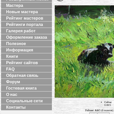
Мастера
Новые мастера
Рейтинг мастеров
Рейтинги портала
Галерея работ
Оформление заказа
Полезное
Информация
Книги
Рейтинг сайтов
FAQ
Обратная связь
Форум
Гостевая книга
О нас
Социальные сети
Сейчас
0.00/5
Контакты
Рейтинг:
0.0
/5 (0 голосов)