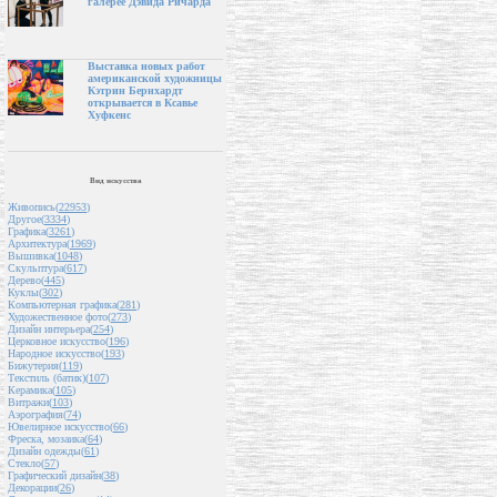
галерее Дэвида Ричарда
Выставка новых работ
американской художницы
Кэтрин Бернхардт
открывается в Ксавье
Хуфкенс
Вид искусства
Живопись(
22953
)
Другое(
3334
)
Графика(
3261
)
Архитектура(
1969
)
Вышивка(
1048
)
Скульптура(
617
)
Дерево(
445
)
Куклы(
302
)
Компьютерная графика(
281
)
Художественное фото(
273
)
Дизайн интерьера(
254
)
Церковное искусство(
196
)
Народное искусство(
193
)
Бижутерия(
119
)
Текстиль (батик)(
107
)
Керамика(
105
)
Витражи(
103
)
Аэрография(
74
)
Ювелирное искусство(
66
)
Фреска, мозаика(
64
)
Дизайн одежды(
61
)
Стекло(
57
)
Графический дизайн(
38
)
Декорации(
26
)