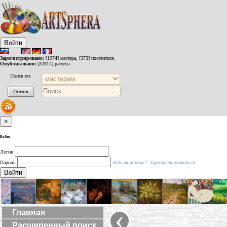
Войти
Зарегистрировано:
[1974] мастера, [373] посетителя.
Опубликовано:
[32814] работы.
Поиск по:
×
Войти
Логин
Пароль
Забыли пароль?
Зарегистрироваться
Войти
‹
Главная
Расширенный поиск