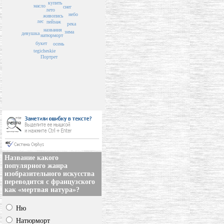
купить
масло
снег
лето
небо
живопись
лес
пейзаж
река
названия
зима
девушка
натюрморт
букет
осень
tegicheskie
Портрет
Название какого
популярного жанра
изобразительного искусства
переводится с французского
как «мертвая натура»?
Ню
Натюрморт