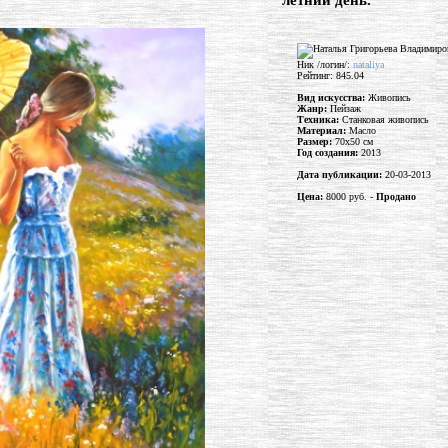
"летний день."
Ник /логин/:
nataliya
Рейтинг: 845.04
Вид искусства:
Живопись
Жанр:
Пейзаж
Техника:
Станковая живопись
Материал:
Масло
Размер:
70x50 см
Год создания:
2013
Дата публикации:
20-03-2013
Цена:
8000 руб. -
Продано