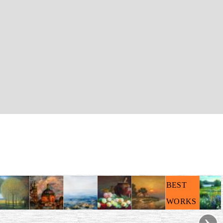
BEST
WORKS
›