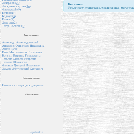
Декорации(
26
)
Внимание:
Лоскутная картина(
14
)
Только зарегистрированные пользователи могут ост
Флордизайн(
9
)
Пэчворк(
4
)
Бодиарт(
3
)
Плакат(
2
)
Ленд-арт(
2
)
Театр. костюмы(
0
)
День рождения
Александр Александровский
Анастасия Одинокова Николаевна
Антон Кудин
Инна Максимовская Яковлевна
Наталья Бырдина Геннадиевна
Татьяна Синяева Игоревна
Татьяна Шпанькова
Филатов Дмитрий Николаевич
Эдуард Яблуновский Сергеевич
Полезные ссылки
Ежевика - товары для рукоделия
Облако тегов
tegicheskie