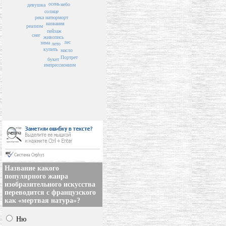
осень
небо
девушка
солнце
река
натюрморт
названия
реализм
пейзаж
снег
живопись
лес
зима
лето
купить
масло
Портрет
букет
импрессионизм
Название какого
популярного жанра
изобразительного искусства
переводится с французского
как «мертвая натура»?
Ню