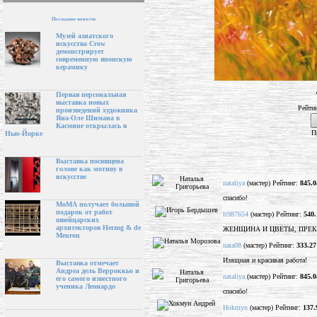
Последние новости
Музей азиатского
искусства Crow
демонстрирует
современную японскую
керамику
Первая персональная
выставка новых
Рейти
произведений художника
Яна-Оле Шимана в
Касмине открылась в
П
Нью-Йорке
Выставка посвящена
голове как мотиву в
искусстве
nataliya
(мастер) Рейтинг:
845.0
спасибо!
МоМА получает большой
подарок от работ
lt987654
(мастер) Рейтинг:
540.
швейцарских
архитекторов Herzog & de
ЖЕНЩИНА И ЦВЕТЫ, ПРЕКР
Meuron
nata08
(мастер) Рейтинг:
333.27
Изящная и красивая работа!
Выставка отмечает
Андреа дель Верроккьо и
nataliya
(мастер) Рейтинг:
845.0
его самого известного
ученика Леонардо
спасибо!
Hokmyn
(мастер) Рейтинг:
137.