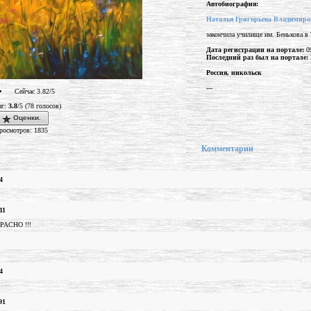
Автобиография:
Наталья Григорьева Владимиро
закончила училище им. Бенькова в 
Дата регистрации на портале:
09
Последний раз был на портале:
Россия, никольск
---
Сейчас 3.82/5
нг:
3.8
/5 (78 голосов)
Оценки.
росмотров: 1835
Комментарии
4
11
АСНО !!!
4
91