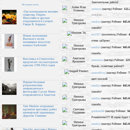
Замечательная работа!
Последние статьи
ustinova
(мастер) Рейтинг:
122.
«Где командовали высшие
существа: Генрих
++++++
Нюссляйн и друзья»
открывается в галерее
nataliya
(мастер) Рейтинг:
845.0
Гвидо В. Баудаха
спасибо!
eni1957
(посетитель) Рейтинг:
4
Новая экспозиция
Высокого музея
очень здОрово
посвящена искусству
южных backroads
nataliya
(мастер) Рейтинг:
845.0
спасибо.
Выставка в Глиптотеке
anastasiya
(мастер) Рейтинг:
225
предлагает скульптурную
одиссею 1789-1914 годов
Яркая, солнечная работа!!!
spravedlivyj
(мастер) Рейтинг:
7
цвет плоский
Первая большая
ретроспектива
nataliya
(мастер) Рейтинг:
845.0
американского
спасибо!
фотографа Салли Манн
отправляется в Хьюстон
nataliya
(мастер) Рейтинг:
845.0
спасибо.
Tate Modern открывает
крупную выставку работ
gordenes68
(мастер) Рейтинг:
56
пионерской художницы
Доротеи Таннинг
Романтично!!!!! И серия будет 
nataliya
(мастер) Рейтинг:
845.0
Neo-Op: выставка Марка
спасибо!