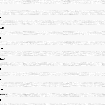
21
4
9.19
4
.91
22.54
4
4
.21
чудесная!
4