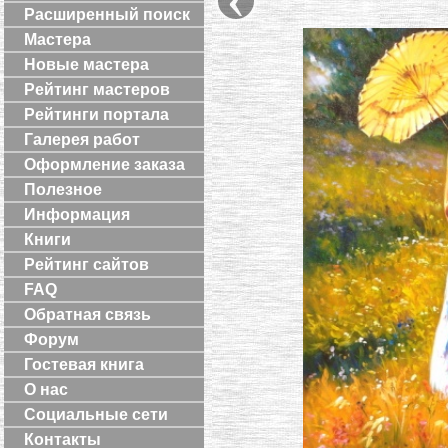
Расширенный поиск
Мастера
Новые мастера
Рейтинг мастеров
Рейтинги портала
Галерея работ
Оформление заказа
Полезное
Информация
Книги
Рейтинг сайтов
FAQ
Обратная связь
Форум
Гостевая книга
О нас
Социальные сети
Контакты