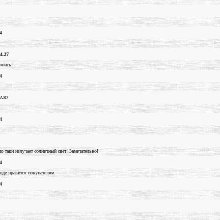
4
4.27
опись!
4
2.87
4
мо таки излучает солнечный свет! Замечательно!
4
оде нравится покупателям.
4