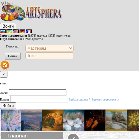
Войти
Зарегистрировано:
[1974] мастера, [373] посетителя.
Опубликовано:
[32814] работы.
Поиск по:
×
Войти
Логин
Пароль
Забыли пароль?
Зарегистрироваться
Войти
‹
Главная