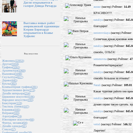
Дагли открывается в
галерее Дэвида Ричарда
auraur
(мастер) Рейтинг:
14.49
КРАСИВО!!!!!
nataliya
(мастер) Рейтинг:
845.0
Выставка новых работ
благодарю!
американской художницы
Кэтрин Бернхардт
nesterovskaya
(мастер) Рейтинг:
открывается в Ксавье
Хуфкенс
Солнечная,яркая,красивая жив
nataliya
(мастер) Рейтинг:
845.0
спасибо, ОЛЬГА!
Вид искусства
semenovna
(мастер) Рейтинг:
47
Живопись(
22953
)
Другое(
3334
)
Романтично!прекрасно!
Графика(
3261
)
Архитектура(
1969
)
nataliya
(мастер) Рейтинг:
845.0
Вышивка(
1048
)
Скульптура(
617
)
спасибо большое за отзывы!
Дерево(
445
)
Куклы(
302
)
Natali
(мастер) Рейтинг:
109.81
Компьютерная графика(
281
)
Художественное фото(
273
)
Какая чудесная работа она пря
Дизайн интерьера(
254
)
Церковное искусство(
196
)
nataliya
(мастер) Рейтинг:
845.0
Народное искусство(
193
)
Бижутерия(
119
)
думаю серию такую сделать. вр
Текстиль (батик)(
107
)
Керамика(
105
)
nataliya
(мастер) Рейтинг:
845.0
Витражи(
103
)
Аэрография(
74
)
благодарю!
Ювелирное искусство(
66
)
Фреска, мозаика(
64
)
vettel
(мастер) Рейтинг:
546.52
Дизайн одежды(
61
)
Стекло(
57
)
Лирично!
Графический дизайн(
38
)