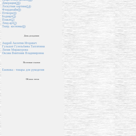
Декорации(
26
)
Лоскутная картина(
14
)
Флордизайн(
9
)
Пэчворк(
4
)
Бодиарт(
3
)
Плакат(
2
)
Ленд-арт(
2
)
Театр. костюмы(
0
)
День рождения
Андрей Аксютин Игоревич
Гульшат Гузельбаева Талгатовна
Лилия Мирашурова
Оксана Винтонив Владимировна
Полезные ссылки
Ежевика - товары для рукоделия
Облако тегов