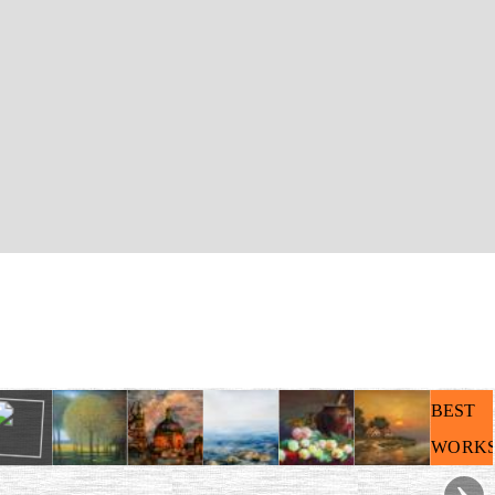
BEST
WORKS
›