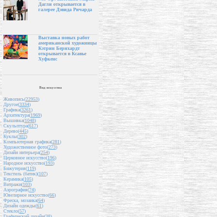
Дагли открывается в
галерее Дэвида Ричарда
Выставка новых работ
американской художницы
Кэтрин Бернхардт
открывается в Ксавье
Хуфкенс
Вид искусства
Живопись(
22953
)
Другое(
3334
)
Графика(
3261
)
Архитектура(
1969
)
Вышивка(
1048
)
Скульптура(
617
)
Дерево(
445
)
Куклы(
302
)
Компьютерная графика(
281
)
Художественное фото(
273
)
Дизайн интерьера(
254
)
Церковное искусство(
196
)
Народное искусство(
193
)
Бижутерия(
119
)
Текстиль (батик)(
107
)
Керамика(
105
)
Витражи(
103
)
Аэрография(
74
)
Ювелирное искусство(
66
)
Фреска, мозаика(
64
)
Дизайн одежды(
61
)
Стекло(
57
)
Графический дизайн(
38
)