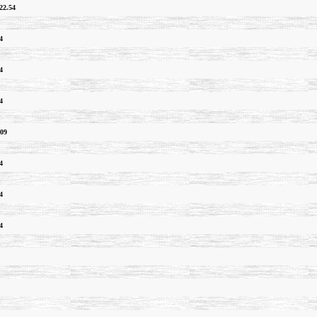
22.54
4
4
4
.09
4
4
4