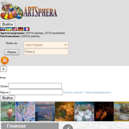
Войти
Зарегистрировано:
[1974] мастера, [373] посетителя.
Опубликовано:
[32814] работы.
Поиск по:
×
Войти
Логин
Пароль
Забыли пароль?
Зарегистрироваться
Войти
‹
Главная