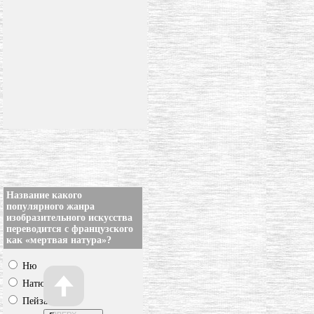
Название какого
популярного жанра
изобразительного искусства
переводится с французского
как «мертвая натура»?
Ню
Натюрморт
Пейзаж