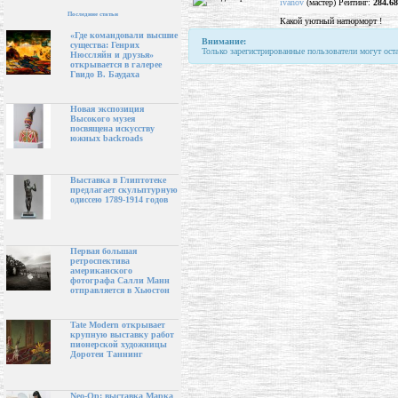
ivanov
(мастер) Рейтинг:
284.68
Последние статьи
Какой уютный натюрморт !
«Где командовали высшие
Внимание:
существа: Генрих
Только зарегистрированные пользователи могут ост
Нюссляйн и друзья»
открывается в галерее
Гвидо В. Баудаха
Новая экспозиция
Высокого музея
посвящена искусству
южных backroads
Выставка в Глиптотеке
предлагает скульптурную
одиссею 1789-1914 годов
Первая большая
ретроспектива
американского
фотографа Салли Манн
отправляется в Хьюстон
Tate Modern открывает
крупную выставку работ
пионерской художницы
Доротеи Таннинг
Neo-Op: выставка Марка