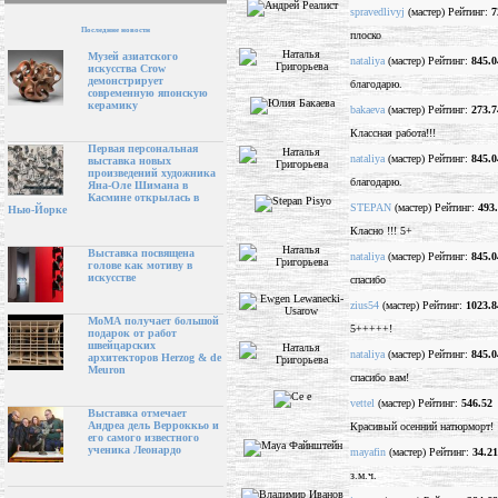
spravedlivyj
(мастер) Рейтинг:
7
Последние новости
плоско
Музей азиатского
nataliya
(мастер) Рейтинг:
845.0
искусства Crow
демонстрирует
благодарю.
современную японскую
керамику
bakaeva
(мастер) Рейтинг:
273.7
Классная работа!!!
Первая персональная
nataliya
(мастер) Рейтинг:
845.0
выставка новых
произведений художника
благодарю.
Яна-Оле Шимана в
Касмине открылась в
STEPAN
(мастер) Рейтинг:
493
Нью-Йорке
Класно !!! 5+
Выставка посвящена
nataliya
(мастер) Рейтинг:
845.0
голове как мотиву в
искусстве
спасибо
zius54
(мастер) Рейтинг:
1023.8
МоМА получает большой
5+++++!
подарок от работ
швейцарских
nataliya
(мастер) Рейтинг:
845.0
архитекторов Herzog & de
Meuron
спасибо вам!
vettel
(мастер) Рейтинг:
546.52
Выставка отмечает
Андреа дель Верроккьо и
Красивый осенний натюрморт!
его самого известного
ученика Леонардо
mayafin
(мастер) Рейтинг:
34.21
з.м.ч.