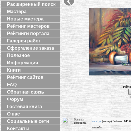
Расширенный поиск
Мастера
Новые мастера
Рейтинг мастеров
Рейтинги портала
Галерея работ
Оформление заказа
Полезное
Информация
Книги
Рейтинг сайтов
FAQ
Рейти
Обратная связь
П
Форум
Гостевая книга
О нас
Социальные сети
nataliya
(мастер) Рейтинг:
845.0
спасибо.
Контакты