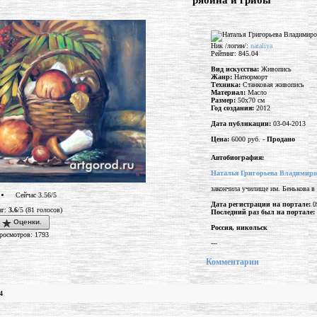
"рябина и грибы"
Ник /логин/:
nataliya
Рейтинг: 845.04
Вид искусства:
Живопись
Жанр:
Натюрморт
Техника:
Станковая живопись
Материал:
Масло
Размер:
50x70 см
Год создания:
2012
Дата публикации:
03-04-2013
Цена:
6000 руб. -
Продано
Автобиография:
Наталья Григорьева Владимиро
закончила училище им. Бенькова в 
Сейчас 3.56/5
Дата регистрации на портале:
0
нг:
3.6
/5 (81 голосов)
Последний раз был на портале:
Оценки.
Россия, никольск
росмотров: 1793
---
Комментарии
4