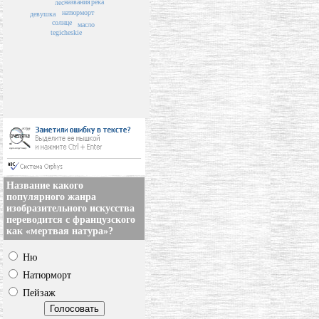
названия
река
лес
натюрморт
девушка
солнце
масло
tegicheskie
Название какого
популярного жанра
изобразительного искусства
переводится с французского
как «мертвая натура»?
Ню
Натюрморт
Пейзаж