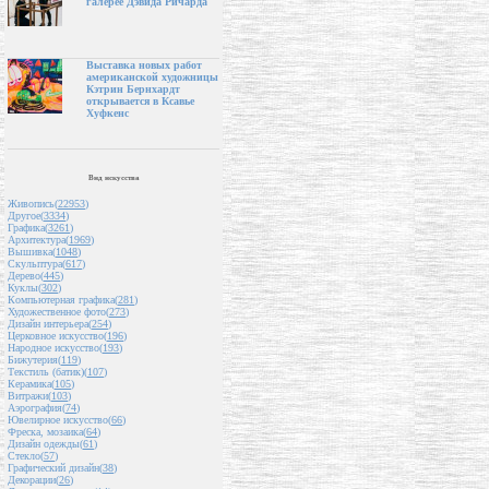
галерее Дэвида Ричарда
Выставка новых работ
американской художницы
Кэтрин Бернхардт
открывается в Ксавье
Хуфкенс
Вид искусства
Живопись(
22953
)
Другое(
3334
)
Графика(
3261
)
Архитектура(
1969
)
Вышивка(
1048
)
Скульптура(
617
)
Дерево(
445
)
Куклы(
302
)
Компьютерная графика(
281
)
Художественное фото(
273
)
Дизайн интерьера(
254
)
Церковное искусство(
196
)
Народное искусство(
193
)
Бижутерия(
119
)
Текстиль (батик)(
107
)
Керамика(
105
)
Витражи(
103
)
Аэрография(
74
)
Ювелирное искусство(
66
)
Фреска, мозаика(
64
)
Дизайн одежды(
61
)
Стекло(
57
)
Графический дизайн(
38
)
Декорации(
26
)