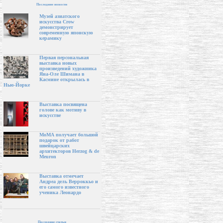
Последние новости
Музей азиатского
искусства Crow
демонстрирует
современную японскую
керамику
Первая персональная
выставка новых
произведений художника
Яна-Оле Шимана в
Касмине открылась в
Нью-Йорке
Выставка посвящена
голове как мотиву в
искусстве
МоМА получает большой
подарок от работ
швейцарских
архитекторов Herzog & de
Meuron
Выставка отмечает
Андреа дель Верроккьо и
его самого известного
ученика Леонардо
Последние статьи