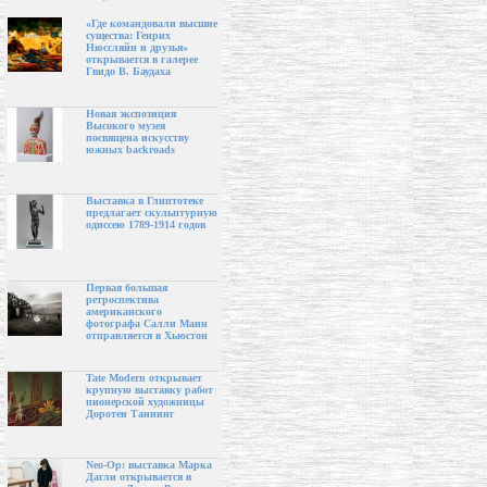
«Где командовали высшие
существа: Генрих
Нюссляйн и друзья»
открывается в галерее
Гвидо В. Баудаха
Новая экспозиция
Высокого музея
посвящена искусству
южных backroads
Выставка в Глиптотеке
предлагает скульптурную
одиссею 1789-1914 годов
Первая большая
ретроспектива
американского
фотографа Салли Манн
отправляется в Хьюстон
Tate Modern открывает
крупную выставку работ
пионерской художницы
Доротеи Таннинг
Neo-Op: выставка Марка
Дагли открывается в