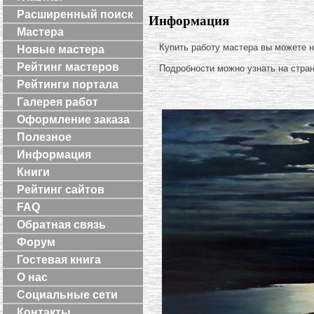
Расширенный поиск
Информация
Мастера
Купить работу мастера вы можете 
Новые мастера
Рейтинг мастеров
Подробности можно узнать на стра
Рейтинги портала
Галерея работ
Оформление заказа
Полезное
Информация
Книги
Рейтинг сайтов
FAQ
Обратная связь
Форум
Гостевая книга
О нас
Социальные сети
Контакты