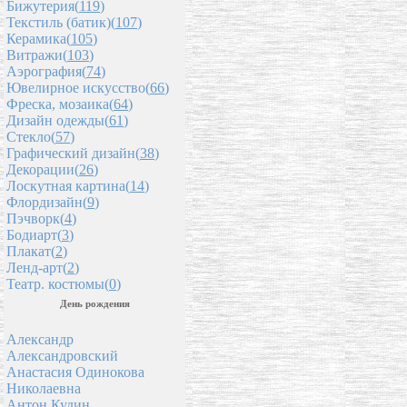
Бижутерия(
119
)
Текстиль (батик)(
107
)
Керамика(
105
)
Витражи(
103
)
Аэрография(
74
)
Ювелирное искусство(
66
)
Фреска, мозаика(
64
)
Дизайн одежды(
61
)
Стекло(
57
)
Графический дизайн(
38
)
Декорации(
26
)
Лоскутная картина(
14
)
Флордизайн(
9
)
Пэчворк(
4
)
Бодиарт(
3
)
Плакат(
2
)
Ленд-арт(
2
)
Театр. костюмы(
0
)
День рождения
Александр
Александровский
Анастасия Одинокова
Николаевна
Антон Кудин