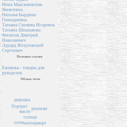
Инна Максимовская
Яковлевна
Наталья Бырдина
Геннадиевна
Татьяна Синяева Игоревна
Татьяна Шпанькова
Филатов Дмитрий
Николаевич
Эдуард Яблуновский
Сергеевич
Полезные ссылки
Ежевика - товары для
рукоделия
Облако тегов
девушка
Портрет
реализм
масло
солнце
осень
натюрморт