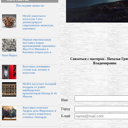
Последние новости
Музей азиатского
искусства Crow
демонстрирует
современную японскую
керамику
Первая персональная
выставка новых
произведений художника
Яна-Оле Шимана в
Касмине открылась в
Нью-Йорке
Связаться с мастером - Наталья Гри
Владимировна
Выставка посвящена
голове как мотиву в
искусстве
МоМА получает большой
подарок от работ
швейцарских
архитекторов Herzog & de
Meuron
Имя:
Выставка отмечает
Город:
Андреа дель Верроккьо и
его самого известного
E-mail:
ученика Леонардо