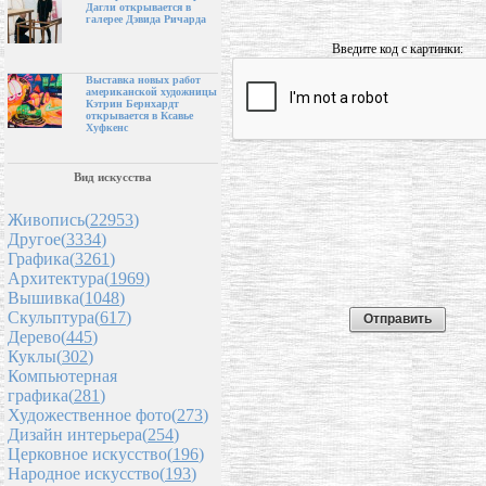
Дагли открывается в
галерее Дэвида Ричарда
Введите код с картинки:
Выставка новых работ
американской художницы
Кэтрин Бернхардт
открывается в Ксавье
Хуфкенс
Вид искусства
Живопись(
22953
)
Другое(
3334
)
Графика(
3261
)
Архитектура(
1969
)
Вышивка(
1048
)
Скульптура(
617
)
Дерево(
445
)
Куклы(
302
)
Компьютерная
графика(
281
)
Художественное фото(
273
)
Дизайн интерьера(
254
)
Церковное искусство(
196
)
Народное искусство(
193
)