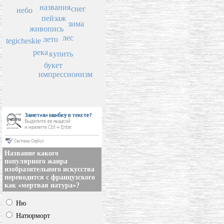
названия
снег
небо
пейзаж
зима
живопись
лес
лето
tegicheskie
река
купить
букет
импрессионизм
Название какого
популярного жанра
изобразительного искусства
переводится с французского
как «мертвая натура»?
Ню
Натюрморт