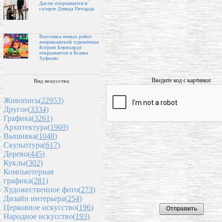
Дагли открывается в
галерее Дэвида Ричарда
Выставка новых работ
американской художницы
Кэтрин Бернхардт
открывается в Ксавье
Хуфкенс
Введите код с картинки:
Вид искусства
Живопись(
22953
)
Другое(
3334
)
Графика(
3261
)
Архитектура(
1969
)
Вышивка(
1048
)
Скульптура(
617
)
Дерево(
445
)
Куклы(
302
)
Компьютерная
графика(
281
)
Художественное фото(
273
)
Дизайн интерьера(
254
)
Церковное искусство(
196
)
Народное искусство(
193
)