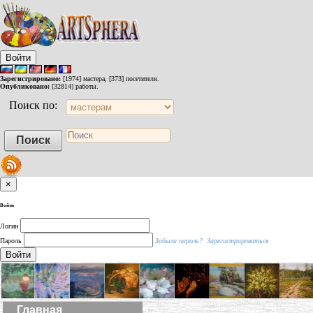
Войти
Зарегистрировано:
[1974] мастера, [373] посетителя.
Опубликовано:
[32814] работы.
Поиск по:
×
Войти
Логин
Пароль
Забыли пароль?
Зарегистрироваться
Войти
Главная