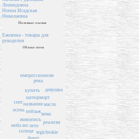
Леонидовна
Нонна Исадская
Николаевна
Полезные ссылки
Ежевика - товары для
рукоделия
Облако тегов
импрессионизм
река
девушка
купить
натюрморт
снег
названия
масло
осень
пейзаж
зима
живопись
реализм
небо
лес
лето
солнце
tegicheskie
букет