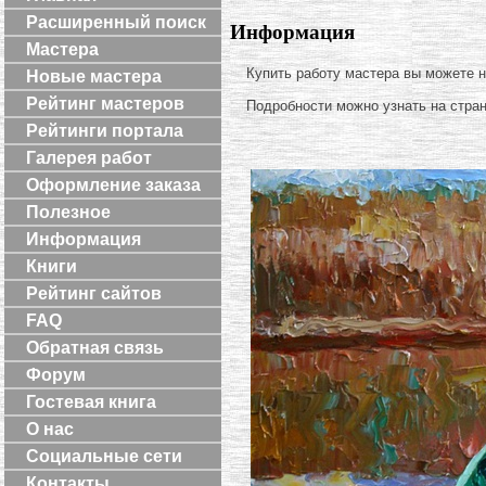
Расширенный поиск
Информация
Мастера
Купить работу мастера вы можете 
Новые мастера
Рейтинг мастеров
Подробности можно узнать на стра
Рейтинги портала
Галерея работ
Оформление заказа
Полезное
Информация
Книги
Рейтинг сайтов
FAQ
Обратная связь
Форум
Гостевая книга
О нас
Социальные сети
Контакты