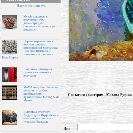
Последние новости
Музей азиатского
искусства Crow
демонстрирует
современную японскую
керамику
Первая персональная
выставка новых
произведений художника
Яна-Оле Шимана в
Касмине открылась в
Нью-Йорке
Выставка посвящена
голове как мотиву в
искусстве
МоМА получает большой
подарок от работ
швейцарских
Связаться с мастером - Михаил Рудни
архитекторов Herzog & de
Meuron
Выставка отмечает
Андреа дель Верроккьо и
его самого известного
ученика Леонардо
Имя: