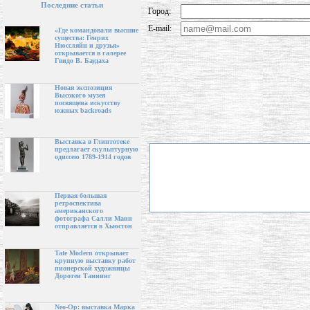
Последние статьи
Город:
E-mail:
«Где командовали высшие
существа: Генрих
Нюссляйн и друзья»
открывается в галерее
Гвидо В. Баудаха
Новая экспозиция
Высокого музея
посвящена искусству
южных backroads
Выставка в Глиптотеке
предлагает скульптурную
одиссею 1789-1914 годов
Первая большая
ретроспектива
американского
фотографа Салли Манн
отправляется в Хьюстон
Tate Modern открывает
крупную выставку работ
пионерской художницы
Доротеи Таннинг
Neo-Op: выставка Марка