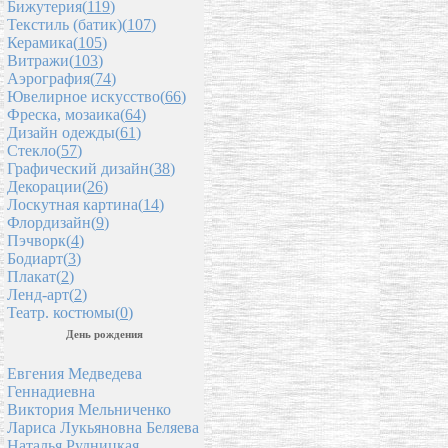
Бижутерия(
119
)
Текстиль (батик)(
107
)
Керамика(
105
)
Витражи(
103
)
Аэрография(
74
)
Ювелирное искусство(
66
)
Фреска, мозаика(
64
)
Дизайн одежды(
61
)
Стекло(
57
)
Графический дизайн(
38
)
Декорации(
26
)
Лоскутная картина(
14
)
Флордизайн(
9
)
Пэчворк(
4
)
Бодиарт(
3
)
Плакат(
2
)
Ленд-арт(
2
)
Театр. костюмы(
0
)
День рождения
Евгения Медведева
Геннадиевна
Виктория Мельниченко
Лариса Лукьяновна Беляева
Наталья Рудницкая