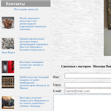
Контакты
Последние новости
Музей азиатского
искусства Crow
демонстрирует
современную японскую
керамику
Первая персональная
выставка новых
произведений художника
Яна-Оле Шимана в
Касмине открылась в
Нью-Йорке
Выставка посвящена
голове как мотиву в
Связаться с мастером - Наталия Па
искусстве
Имя:
МоМА получает большой
подарок от работ
швейцарских
Город:
архитекторов Herzog & de
Meuron
E-mail:
Выставка отмечает
Андреа дель Верроккьо и
его самого известного
ученика Леонардо