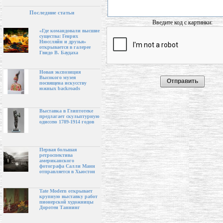
Последние статьи
Введите код с картинки:
«Где командовали высшие
существа: Генрих
Нюссляйн и друзья»
открывается в галерее
Гвидо В. Баудаха
Новая экспозиция
Высокого музея
посвящена искусству
южных backroads
Выставка в Глиптотеке
предлагает скульптурную
одиссею 1789-1914 годов
Первая большая
ретроспектива
американского
фотографа Салли Манн
отправляется в Хьюстон
Tate Modern открывает
крупную выставку работ
пионерской художницы
Доротеи Таннинг