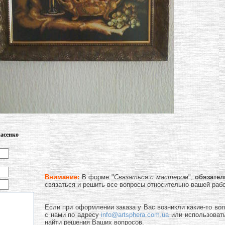
насенко
Внимание:
В форме "
Связаться с мастером
",
обязате
связаться и решить все вопросы относительно вашей раб
Если при оформлении заказа у Вас возникли какие-то во
с нами по адресу
info@artsphera.com.ua
или использоват
найти решения Ваших вопросов.