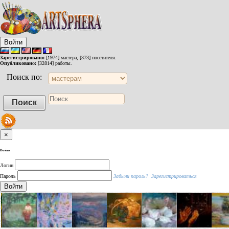
Войти
Зарегистрировано:
[1974] мастера, [373] посетителя.
Опубликовано:
[32814] работы.
Поиск по:
×
Войти
Логин
Пароль
Забыли пароль?
Зарегистрироваться
Войти