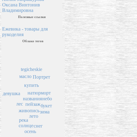
Оксана Винтонив
Владимировна
Полезные ссылки
Ежевика - товары для
рукоделия
Облако тегов
tegicheskie
масло
Портрет
купить
натюрморт
девушка
названия
небо
лес
пейзаж
букет
живопись
зима
лето
река
солнце
снег
осень