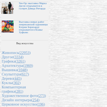
Neo-Op: выставка Марка
Дагли открывается в
галерее Дэвида Ричарда
Выставка новых работ
американской художницы
Кэтрин Бернхардт
открывается в Ксавье
Хуфкенс
Вид искусства
Живопись(
22953
)
Другое(
3334
)
Графика(
3261
)
Архитектура(
1969
)
Вышивка(
1048
)
Скульптура(
617
)
Дерево(
445
)
Куклы(
302
)
Компьютерная
графика(
281
)
Художественное фото(
273
)
Дизайн интерьера(
254
)
Церковное искусство(
196
)