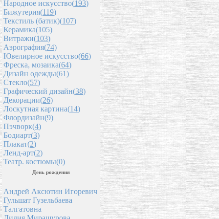
Народное искусство(
193
)
Бижутерия(
119
)
Текстиль (батик)(
107
)
Керамика(
105
)
Витражи(
103
)
Аэрография(
74
)
Ювелирное искусство(
66
)
Фреска, мозаика(
64
)
Дизайн одежды(
61
)
Стекло(
57
)
Графический дизайн(
38
)
Декорации(
26
)
Лоскутная картина(
14
)
Флордизайн(
9
)
Пэчворк(
4
)
Бодиарт(
3
)
Плакат(
2
)
Ленд-арт(
2
)
Театр. костюмы(
0
)
День рождения
Андрей Аксютин Игоревич
Гульшат Гузельбаева
Талгатовна
Лилия Мирашурова