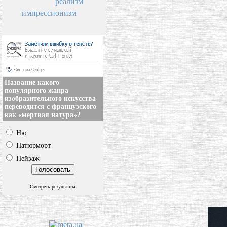
реализм
импрессионизм
Название какого
популярного жанра
изобразительного искусства
переводится с французского
как «мертвая натура»?
Ню
Натюрморт
Пейзаж
Смотреть результаты