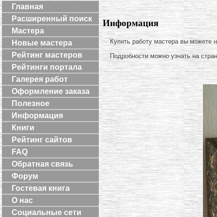
Главная
Расширенный поиск
Информация
Мастера
Купить работу мастера вы можете 
Новые мастера
Рейтинг мастеров
Подробности можно узнать на стра
Рейтинги портала
Галерея работ
Оформление заказа
Полезное
Информация
Книги
Рейтинг сайтов
FAQ
Обратная связь
Форум
Гостевая книга
О нас
Социальные сети