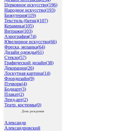
Церковное искусство(
196
)
Народное искусство(
193
)
Бижутерия(
119
)
Текстиль (батик)(
107
)
Керамика(
105
)
Витражи(
103
)
Аэрография(
74
)
Ювелирное искусство(
66
)
Фреска, мозаика(
64
)
Дизайн одежды(
61
)
Стекло(
57
)
Графический дизайн(
38
)
Декорации(
26
)
Лоскутная картина(
14
)
Флордизайн(
9
)
Пэчворк(
4
)
Бодиарт(
3
)
Плакат(
2
)
Ленд-арт(
2
)
Театр. костюмы(
0
)
День рождения
Александр
Александровский