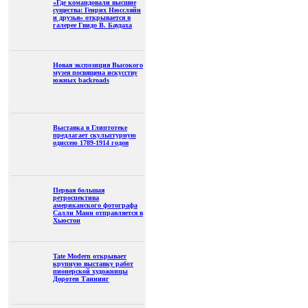
«Где командовали высшие
существа: Генрих Нюссляйн
и друзья» открывается в
галерее Гвидо В. Баудаха
Новая экспозиция Высокого
музея посвящена искусству
южных backroads
Выставка в Глиптотеке
предлагает скульптурную
одиссею 1789-1914 годов
Первая большая
ретроспектива
американского фотографа
Салли Манн отправляется в
Хьюстон
Tate Modern открывает
крупную выставку работ
пионерской художницы
Доротеи Таннинг