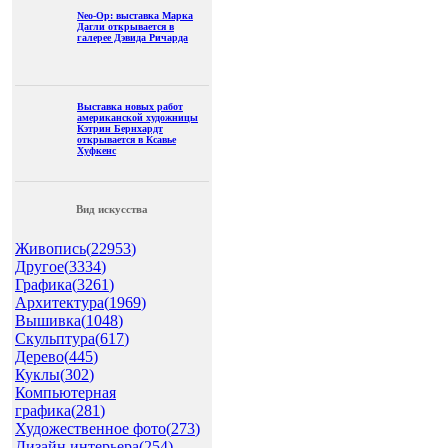
Neo-Op: выставка Марка
Дагли открывается в
галерее Дэвида Ричарда
Выставка новых работ
американской художницы
Кэтрин Бернхардт
открывается в Ксавье
Хуфкенс
Вид искусства
Живопись(
22953
)
Другое(
3334
)
Графика(
3261
)
Архитектура(
1969
)
Вышивка(
1048
)
Скульптура(
617
)
Дерево(
445
)
Куклы(
302
)
Компьютерная
графика(
281
)
Художественное фото(
273
)
Дизайн интерьера(
254
)