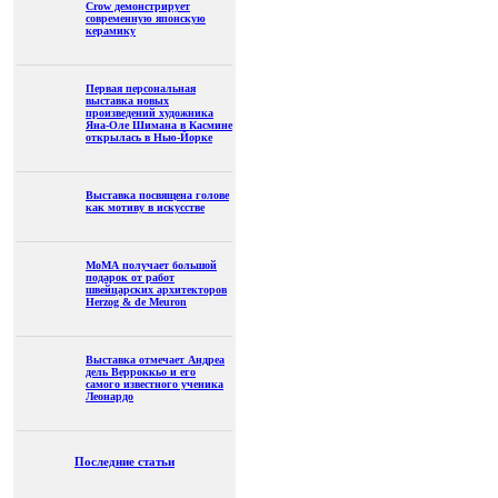
Crow демонстрирует
современную японскую
керамику
Первая персональная
выставка новых
произведений художника
Яна-Оле Шимана в Касмине
открылась в Нью-Йорке
Выставка посвящена голове
как мотиву в искусстве
МоМА получает большой
подарок от работ
швейцарских архитекторов
Herzog & de Meuron
Выставка отмечает Андреа
дель Верроккьо и его
самого известного ученика
Леонардо
Последние статьи