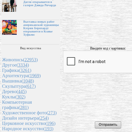
Дагли открывается в
галерее Дэвида Ричарда
Выставка новых работ
американской художницы
Кэтрин Бернхардт
открывается в Ксавье
Хуфкенс
Введите код с картинки:
Вид искусства
Живопись(
22953
)
Другое(
3334
)
Графика(
3261
)
Архитектура(
1969
)
Вышивка(
1048
)
Скульптура(
617
)
Дерево(
445
)
Куклы(
302
)
Компьютерная
графика(
281
)
Художественное фото(
273
)
Дизайн интерьера(
254
)
Церковное искусство(
196
)
Народное искусство(
193
)