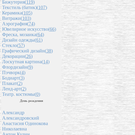
Бижутерия(
119
)
Текстиль (батик)(
107
)
Керамика(
105
)
Витражи(
103
)
Аэрография(
74
)
Ювелирное искусство(
66
)
Фреска, мозаика(
64
)
Дизайн одежды(
61
)
Стекло(
57
)
Графический дизайн(
38
)
Декорации(
26
)
Лоскутная картина(
14
)
Флордизайн(
9
)
Пэчворк(
4
)
Бодиарт(
3
)
Плакат(
2
)
Ленд-арт(
2
)
Театр. костюмы(
0
)
День рождения
Александр
Александровский
Анастасия Одинокова
Николаевна
Антон Кудин