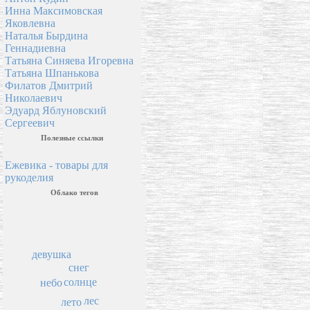
Инна Максимовская
Яковлевна
Наталья Бырдина
Геннадиевна
Татьяна Синяева Игоревна
Татьяна Шпанькова
Филатов Дмитрий
Николаевич
Эдуард Яблуновский
Сергеевич
Полезные ссылки
Ежевика - товары для
рукоделия
Облако тегов
девушка
снег
солнце
небо
лес
лето