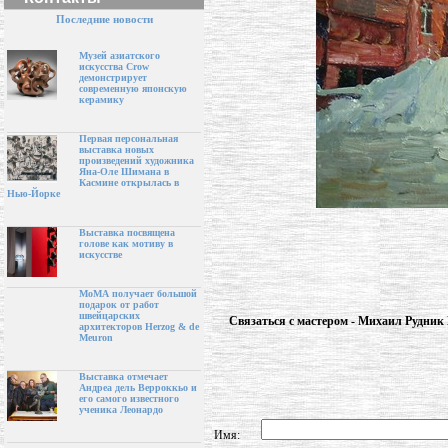
Последние новости
Музей азиатского
искусства Crow
демонстрирует
современную японскую
керамику
Первая персональная
выставка новых
произведений художника
Яна-Оле Шимана в
Касмине открылась в
Нью-Йорке
Выставка посвящена
голове как мотиву в
искусстве
МоМА получает большой
подарок от работ
швейцарских
Связаться с мастером - Михаил Рудни
архитекторов Herzog & de
Meuron
Выставка отмечает
Андреа дель Верроккьо и
его самого известного
ученика Леонардо
Имя: