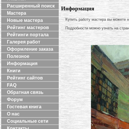
Расширенный поиск
Информация
Мастера
Купить работу мастера вы можете 
Новые мастера
Рейтинг мастеров
Подробности можно узнать на стра
Рейтинги портала
Галерея работ
Оформление заказа
Полезное
Информация
Книги
Рейтинг сайтов
FAQ
Обратная связь
Форум
Гостевая книга
О нас
Социальные сети
Контакты