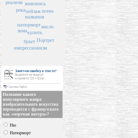
реализм
живопись
река
осень
пейзаж
названия
натюрморт
масло
зима
купить
Портрет
букет
импрессионизм
Название какого
популярного жанра
изобразительного искусства
переводится с французского
как «мертвая натура»?
Ню
Натюрморт