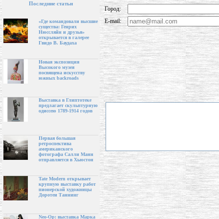
Последние статьи
Город:
E-mail:
«Где командовали высшие
существа: Генрих
Нюссляйн и друзья»
открывается в галерее
Гвидо В. Баудаха
Новая экспозиция
Высокого музея
посвящена искусству
южных backroads
Выставка в Глиптотеке
предлагает скульптурную
одиссею 1789-1914 годов
Первая большая
ретроспектива
американского
фотографа Салли Манн
отправляется в Хьюстон
Tate Modern открывает
крупную выставку работ
пионерской художницы
Доротеи Таннинг
Neo-Op: выставка Марка