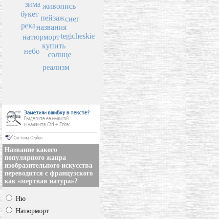
зима
живопись
букет
пейзаж
снег
река
названия
tegicheskie
натюрморт
купить
небо
солнце
реализм
Название какого
популярного жанра
изобразительного искусства
переводится с французского
как «мертвая натура»?
Ню
Натюрморт