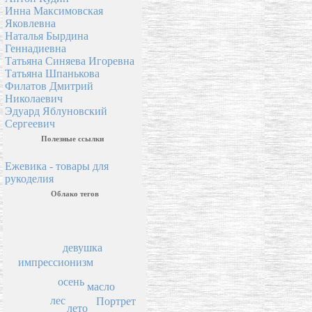
Инна Максимовская
Яковлевна
Наталья Бырдина
Геннадиевна
Татьяна Синяева Игоревна
Татьяна Шпанькова
Филатов Дмитрий
Николаевич
Эдуард Яблуновский
Сергеевич
Полезные ссылки
Ежевика - товары для
рукоделия
Облако тегов
девушка
импрессионизм
осень
масло
лес
Портрет
лето