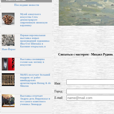
Последние новости
Музей азиатского
искусства Crow
демонстрирует
современную японскую
керамику
Первая персональная
выставка новых
произведений художника
Яна-Оле Шимана в
Касмине открылась в
Нью-Йорке
Связаться с мастером - Михаил Рудни
Выставка посвящена
голове как мотиву в
искусстве
МоМА получает большой
подарок от работ
швейцарских
Имя:
архитекторов Herzog & de
Meuron
Город:
Выставка отмечает
E-mail:
Андреа дель Верроккьо и
его самого известного
ученика Леонардо