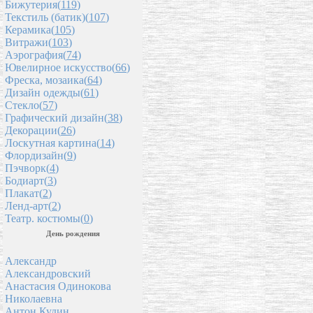
Бижутерия(
119
)
Текстиль (батик)(
107
)
Керамика(
105
)
Витражи(
103
)
Аэрография(
74
)
Ювелирное искусство(
66
)
Фреска, мозаика(
64
)
Дизайн одежды(
61
)
Стекло(
57
)
Графический дизайн(
38
)
Декорации(
26
)
Лоскутная картина(
14
)
Флордизайн(
9
)
Пэчворк(
4
)
Бодиарт(
3
)
Плакат(
2
)
Ленд-арт(
2
)
Театр. костюмы(
0
)
День рождения
Александр
Александровский
Анастасия Одинокова
Николаевна
Антон Кудин