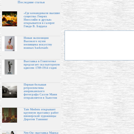
Последние статьи
«Где командовали высшие
существа: Генрих
Нюссляйн и друзья»
открывается в галерее
Гвидо В. Баудаха
Новая экспозиция
Высокого музея
посвящена искусству
южных backroads
Выставка в Глиптотеке
предлагает скульптурную
одиссею 1789-1914 годов
Первая большая
ретроспектива
американского
фотографа Салли Манн
отправляется в Хьюстон
Tate Modern открывает
крупную выставку работ
пионерской художницы
Доротеи Таннинг
Neo-Op: выставка Марка