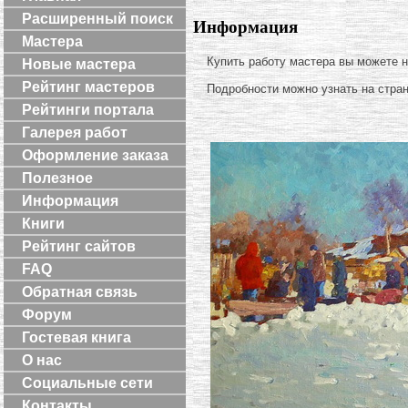
Расширенный поиск
Информация
Мастера
Купить работу мастера вы можете 
Новые мастера
Рейтинг мастеров
Подробности можно узнать на стра
Рейтинги портала
Галерея работ
Оформление заказа
Полезное
Информация
Книги
Рейтинг сайтов
FAQ
Обратная связь
Форум
Гостевая книга
О нас
Социальные сети
Контакты