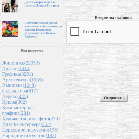
Дагли открывается в
галерее Дэвида Ричарда
Введите код с картинки:
Выставка новых работ
американской художницы
Кэтрин Бернхардт
открывается в Ксавье
Хуфкенс
Вид искусства
Живопись(
22953
)
Другое(
3334
)
Графика(
3261
)
Архитектура(
1969
)
Вышивка(
1048
)
Скульптура(
617
)
Дерево(
445
)
Куклы(
302
)
Компьютерная
графика(
281
)
Художественное фото(
273
)
Дизайн интерьера(
254
)
Церковное искусство(
196
)
Народное искусство(
193
)