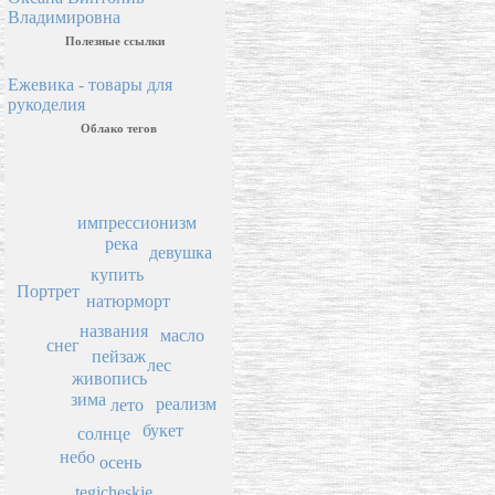
Владимировна
Полезные ссылки
Ежевика - товары для
рукоделия
Облако тегов
импрессионизм
река
девушка
купить
Портрет
натюрморт
названия
масло
снег
пейзаж
лес
живопись
зима
реализм
лето
букет
солнце
небо
осень
tegicheskie