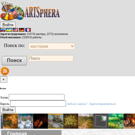
Войти
Зарегистрировано:
[1974] мастера, [373] посетителя.
Опубликовано:
[32814] работы.
Поиск по:
×
Войти
Логин
Пароль
Забыли пароль?
Зарегистрироваться
Войти
Главная