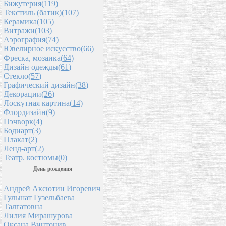
Бижутерия(
119
)
Текстиль (батик)(
107
)
Керамика(
105
)
Витражи(
103
)
Аэрография(
74
)
Ювелирное искусство(
66
)
Фреска, мозаика(
64
)
Дизайн одежды(
61
)
Стекло(
57
)
Графический дизайн(
38
)
Декорации(
26
)
Лоскутная картина(
14
)
Флордизайн(
9
)
Пэчворк(
4
)
Бодиарт(
3
)
Плакат(
2
)
Ленд-арт(
2
)
Театр. костюмы(
0
)
День рождения
Андрей Аксютин Игоревич
Гульшат Гузельбаева
Талгатовна
Лилия Мирашурова
Оксана Винтонив