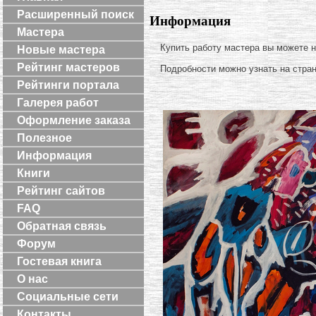
Расширенный поиск
Информация
Мастера
Купить работу мастера вы можете 
Новые мастера
Рейтинг мастеров
Подробности можно узнать на стра
Рейтинги портала
Галерея работ
Оформление заказа
Полезное
Информация
Книги
Рейтинг сайтов
FAQ
Обратная связь
Форум
Гостевая книга
О нас
Социальные сети
Контакты