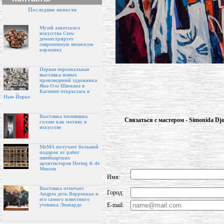
Последние новости
Музей азиатского
искусства Crow
демонстрирует
современную японскую
керамику
Первая персональная
выставка новых
произведений художника
Яна-Оле Шимана в
Касмине открылась в
Нью-Йорке
Выставка посвящена
Связаться с мастером - Simonida Djo
голове как мотиву в
искусстве
МоМА получает большой
подарок от работ
швейцарских
архитекторов Herzog & de
Meuron
Имя:
Выставка отмечает
Город:
Андреа дель Верроккьо и
его самого известного
E-mail:
ученика Леонардо