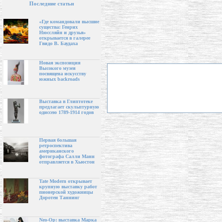
Последние статьи
«Где командовали высшие
существа: Генрих
Нюссляйн и друзья»
открывается в галерее
Гвидо В. Баудаха
Новая экспозиция
Высокого музея
посвящена искусству
южных backroads
Выставка в Глиптотеке
предлагает скульптурную
одиссею 1789-1914 годов
Первая большая
ретроспектива
американского
фотографа Салли Манн
отправляется в Хьюстон
Tate Modern открывает
крупную выставку работ
пионерской художницы
Доротеи Таннинг
Neo-Op: выставка Марка