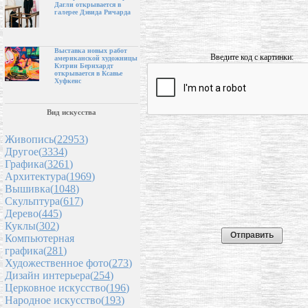
Дагли открывается в
галерее Дэвида Ричарда
Выставка новых работ
Введите код с картинки:
американской художницы
Кэтрин Бернхардт
открывается в Ксавье
Хуфкенс
Вид искусства
Живопись(
22953
)
Другое(
3334
)
Графика(
3261
)
Архитектура(
1969
)
Вышивка(
1048
)
Скульптура(
617
)
Дерево(
445
)
Куклы(
302
)
Компьютерная
графика(
281
)
Художественное фото(
273
)
Дизайн интерьера(
254
)
Церковное искусство(
196
)
Народное искусство(
193
)