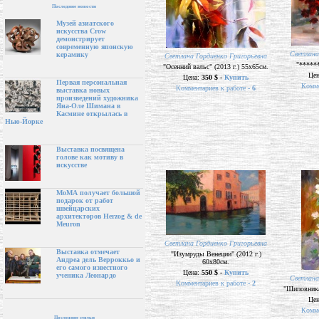
Последние новости
Музей азиатского
искусства Crow
демонстрирует
современную японскую
Cветлана
керамику
Cветлана Гордиенко Григорьевна
"******
"Осенний вальс" (2013 г.) 55х65см.
Це
Цена:
350 $ -
Купить
Первая персональная
Комме
Комментариев к работе -
6
выставка новых
произведений художника
Яна-Оле Шимана в
Касмине открылась в
Нью-Йорке
Выставка посвящена
голове как мотиву в
искусстве
МоМА получает большой
подарок от работ
швейцарских
архитекторов Herzog & de
Meuron
Cветлана Гордиенко Григорьевна
Выставка отмечает
"Изумруды Венеции" (2012 г.)
Андреа дель Верроккьо и
60х80см.
его самого известного
Цена:
550 $ -
Купить
ученика Леонардо
Cветлана
Комментариев к работе -
2
"Шиповника 
Це
Комме
Последние статьи