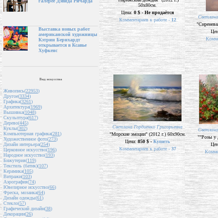
галерее Дэвида Ричарда
50х80см.
Цена:
0 $ - Не продаётся
Cветлана
Комментариев к работе -
12
"Сиреневая
Выставка новых работ
Це
американской художницы
Комме
Кэтрин Бернхардт
открывается в Ксавье
Хуфкенс
Вид искусства
Живопись(
22953
)
Другое(
3334
)
Графика(
3261
)
Архитектура(
1969
)
Вышивка(
1048
)
Скульптура(
617
)
Дерево(
445
)
Cветлана Гордиенко Григорьевна
Куклы(
302
)
Cветлана
Компьютерная графика(
281
)
"Морские эмоции" (2012 г.) 60х90см.
""Розы у 
Художественное фото(
273
)
Цена:
850 $ -
Купить
Це
Дизайн интерьера(
254
)
Комментариев к работе -
37
Церковное искусство(
196
)
Комме
Народное искусство(
193
)
Бижутерия(
119
)
Текстиль (батик)(
107
)
Керамика(
105
)
Витражи(
103
)
Аэрография(
74
)
Ювелирное искусство(
66
)
Фреска, мозаика(
64
)
Дизайн одежды(
61
)
Стекло(
57
)
Графический дизайн(
38
)
Декорации(
26
)