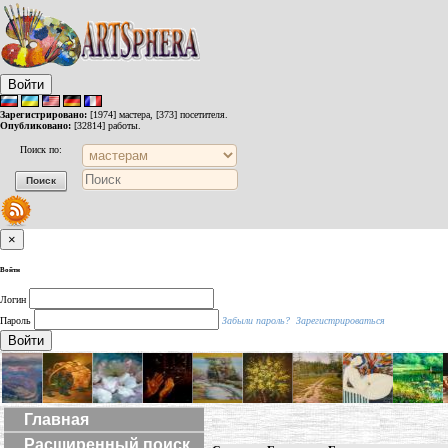
Войти
Зарегистрировано:
[1974] мастера, [373] посетителя.
Опубликовано:
[32814] работы.
Поиск по:
×
Войти
Логин
Пароль
Забыли пароль?
Зарегистрироваться
Войти
Главная
Расширенный поиск