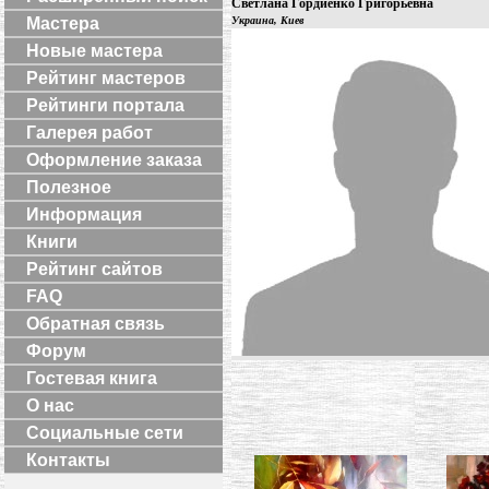
Cветлана Гордиенко Григорьевна
Мастера
Украина, Киев
Новые мастера
Рейтинг мастеров
Рейтинги портала
Галерея работ
Оформление заказа
Полезное
Информация
Книги
Рейтинг сайтов
FAQ
Обратная связь
Форум
Гостевая книга
О нас
Социальные сети
Контакты