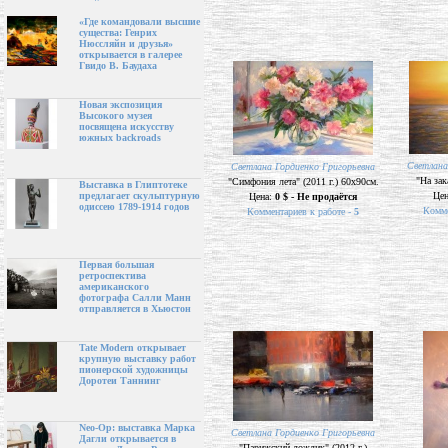
«Где командовали высшие
существа: Генрих
Нюссляйн и друзья»
открывается в галерее
Гвидо В. Баудаха
Новая экспозиция
Высокого музея
посвящена искусству
южных backroads
Cветлана
Cветлана Гордиенко Григорьевна
"На зак
"Симфония лета" (2011 г.) 60х90см.
Выставка в Глиптотеке
Це
предлагает скульптурную
Цена:
0 $ - Не продаётся
одиссею 1789-1914 годов
Комме
Комментариев к работе -
5
Первая большая
ретроспектива
американского
фотографа Салли Манн
отправляется в Хьюстон
Tate Modern открывает
крупную выставку работ
пионерской художницы
Доротеи Таннинг
Neo-Op: выставка Марка
Cветлана Гордиенко Григорьевна
Дагли открывается в
"Парижский дождик" (2012 г.)