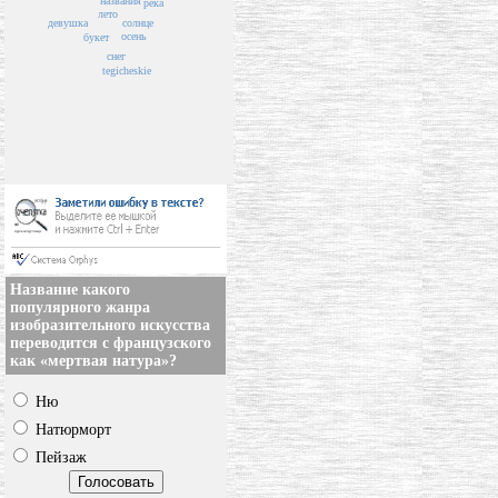
названия
река
лето
девушка
солнце
осень
букет
снег
tegicheskie
Название какого
популярного жанра
изобразительного искусства
переводится с французского
как «мертвая натура»?
Ню
Натюрморт
Пейзаж