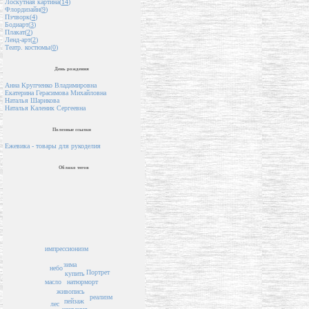
Лоскутная картина(
14
)
Флордизайн(
9
)
Пэчворк(
4
)
Бодиарт(
3
)
Плакат(
2
)
Ленд-арт(
2
)
Театр. костюмы(
0
)
День рождения
Анна Крупченко Владимировна
Екатерина Герасимова Михайловна
Наталья Шарикова
Наталья Каленик Сергеевна
Полезные ссылки
Ежевика - товары для рукоделия
Облако тегов
импрессионизм
зима
небо
Портрет
купить
натюрморт
масло
живопись
реализм
пейзаж
лес