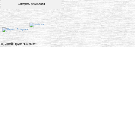
Смотреть результаты
(c) Дизайн-група "Dolphins"