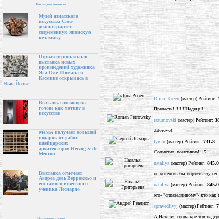
Последние новости
Музей азиатского
искусства Crow
демонстрирует
современную японскую
керамику
Первая персональная
выставка новых
произведений художника
Яна-Оле Шимана в
Касмине открылась в
Нью-Йорке
Diina_Rozen
(мастер) Рейтинг:
Выставка посвящена
голове как мотиву в
Прелесть!!!!!!!!Шедевр!!!
искусстве
razumovski
(мастер) Рейтинг:
3
Zdorovo!
МоМА получает большой
подарок от работ
lymar
(мастер) Рейтинг:
731.8
швейцарских
архитекторов Herzog & de
Солнечно, позитивно! +5
Meuron
nataliya
(мастер) Рейтинг:
845.0
Выставка отмечает
не хотелось бы портить эту о
Андреа дель Верроккьо и
его самого известного
nataliya
(мастер) Рейтинг:
845.0
ученика Леонардо
это- "справедливому"- кто как 
spravedlivyj
(мастер) Рейтинг:
7
А Наталия снова крестов надгр
Последние статьи