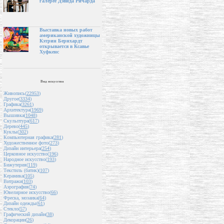
галерее Дэвида Ричарда
Выставка новых работ
американской художницы
Кэтрин Бернхардт
открывается в Ксавье
Хуфкенс
Вид искусства
Живопись(
22953
)
Другое(
3334
)
Графика(
3261
)
Архитектура(
1969
)
Вышивка(
1048
)
Скульптура(
617
)
Дерево(
445
)
Куклы(
302
)
Компьютерная графика(
281
)
Художественное фото(
273
)
Дизайн интерьера(
254
)
Церковное искусство(
196
)
Народное искусство(
193
)
Бижутерия(
119
)
Текстиль (батик)(
107
)
Керамика(
105
)
Витражи(
103
)
Аэрография(
74
)
Ювелирное искусство(
66
)
Фреска, мозаика(
64
)
Дизайн одежды(
61
)
Стекло(
57
)
Графический дизайн(
38
)
Декорации(
26
)