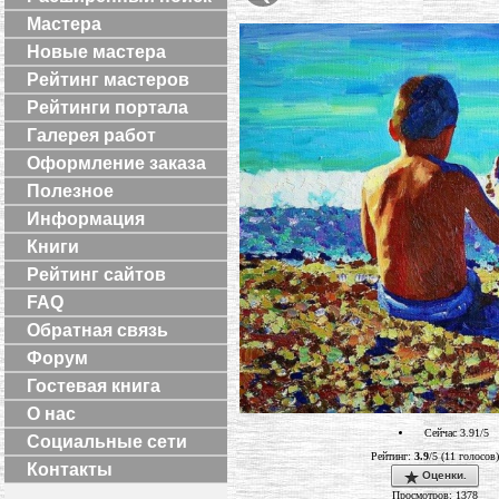
Мастера
Новые мастера
Рейтинг мастеров
Рейтинги портала
Галерея работ
Оформление заказа
Полезное
Информация
Книги
Рейтинг сайтов
FAQ
Обратная связь
Форум
Гостевая книга
О нас
Сейчас 3.91/5
Социальные сети
Рейтинг:
3.9
/5 (11 голосов)
Контакты
Оценки.
Просмотров: 1378