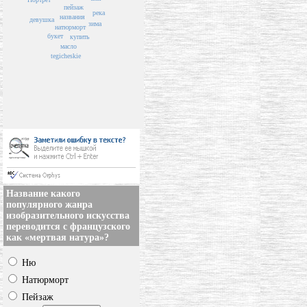
пейзаж
река
названия
девушка
зима
натюрморт
букет
купить
масло
tegicheskie
Название какого
популярного жанра
изобразительного искусства
переводится с французского
как «мертвая натура»?
Ню
Натюрморт
Пейзаж