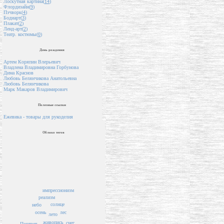
Лоскутная картина(
14
)
Флордизайн(
9
)
Пэчворк(
4
)
Бодиарт(
3
)
Плакат(
2
)
Ленд-арт(
2
)
Театр. костюмы(
0
)
День рождения
Артем Коряпин Влерьевич
Владлена Владимировна Горбунова
Дима Краснов
Любовь Белянчикова Анатольевна
Любовь Белянчикова
Марк Макаров Владимирович
Полезные ссылки
Ежевика - товары для рукоделия
Облако тегов
импрессионизм
реализм
солнце
небо
лес
осень
лето
живопись
снег
Портрет