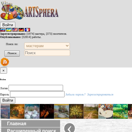
Войти
Зарегистрировано:
[1974] мастера, [373] посетителя.
Опубликовано:
[32814] работы.
Поиск по:
×
Войти
Логин
Пароль
Забыли пароль?
Зарегистрироваться
Войти
‹
Главная
Расширенный поиск