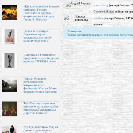
spravedlivyj
(мастер) Рейтинг:
7
«Где командовали высшие
существа: Генрих
Солнечный день пойман на ура
Нюссляйн и друзья»
открывается в галерее
nataliya
(мастер) Рейтинг:
845.0
Гвидо В. Баудаха
+++++!
Новая экспозиция
Внимание:
Высокого музея
Только зарегистрированные пользователи могут ост
посвящена искусству
южных backroads
Выставка в Глиптотеке
предлагает скульптурную
одиссею 1789-1914 годов
Первая большая
ретроспектива
американского
фотографа Салли Манн
отправляется в Хьюстон
Tate Modern открывает
крупную выставку работ
пионерской художницы
Доротеи Таннинг
Neo-Op: выставка Марка
Дагли открывается в