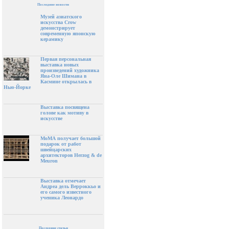
Последние новости
Музей азиатского
искусства Crow
демонстрирует
современную японскую
керамику
Первая персональная
выставка новых
произведений художника
Яна-Оле Шимана в
Касмине открылась в
Нью-Йорке
Выставка посвящена
голове как мотиву в
искусстве
МоМА получает большой
подарок от работ
швейцарских
архитекторов Herzog & de
Meuron
Выставка отмечает
Андреа дель Верроккьо и
его самого известного
ученика Леонардо
Последние статьи