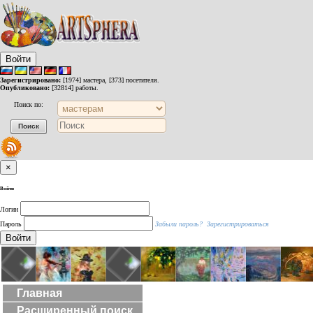
Войти
Зарегистрировано:
[1974] мастера, [373] посетителя.
Опубликовано:
[32814] работы.
Поиск по:
×
Войти
Логин
Пароль
Забыли пароль?
Зарегистрироваться
Войти
Главная
Расширенный поиск