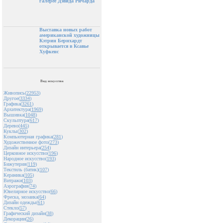
галерее Дэвида Ричарда
Выставка новых работ
американской художницы
Кэтрин Бернхардт
открывается в Ксавье
Хуфкенс
Вид искусства
Живопись(
22953
)
Другое(
3334
)
Графика(
3261
)
Архитектура(
1969
)
Вышивка(
1048
)
Скульптура(
617
)
Дерево(
445
)
Куклы(
302
)
Компьютерная графика(
281
)
Художественное фото(
273
)
Дизайн интерьера(
254
)
Церковное искусство(
196
)
Народное искусство(
193
)
Бижутерия(
119
)
Текстиль (батик)(
107
)
Керамика(
105
)
Витражи(
103
)
Аэрография(
74
)
Ювелирное искусство(
66
)
Фреска, мозаика(
64
)
Дизайн одежды(
61
)
Стекло(
57
)
Графический дизайн(
38
)
Декорации(
26
)