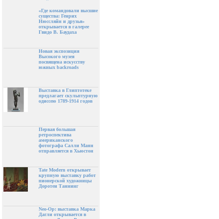
«Где командовали высшие
существа: Генрих
Нюссляйн и друзья»
открывается в галерее
Гвидо В. Баудаха
Новая экспозиция
Высокого музея
посвящена искусству
южных backroads
Выставка в Глиптотеке
предлагает скульптурную
одиссею 1789-1914 годов
Первая большая
ретроспектива
американского
фотографа Салли Манн
отправляется в Хьюстон
Tate Modern открывает
крупную выставку работ
пионерской художницы
Доротеи Таннинг
Neo-Op: выставка Марка
Дагли открывается в