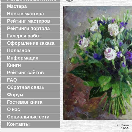
Мастера
Новые мастера
Рейтинг мастеров
Рейтинги портала
Галерея работ
Оформление заказа
Полезное
Информация
Книги
Рейтинг сайтов
FAQ
Обратная связь
Форум
Гостевая книга
О нас
Социальные сети
Контакты
Сейчас
0.00/5