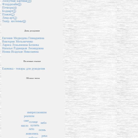
Лоскутная картина(
14
)
Флордизайн(
9
)
Пэчворк(
4
)
Бодиарт(
3
)
Плакат(
2
)
Ленд-арт(
2
)
Театр. костюмы(
0
)
День рождения
Евгения Медведева Геннадиевна
Виктория Мельниченко
Лариса Лукьяновна Беляева
Наталья Рудницкая Леонидовна
Нонна Исадская Николаевна
Полезные ссылки
Ежевика - товары для рукоделия
Облако тегов
импрессионизм
реализм
снег
солнце
небо
купить
масло
лето
осень
живопись
река
пейзаж