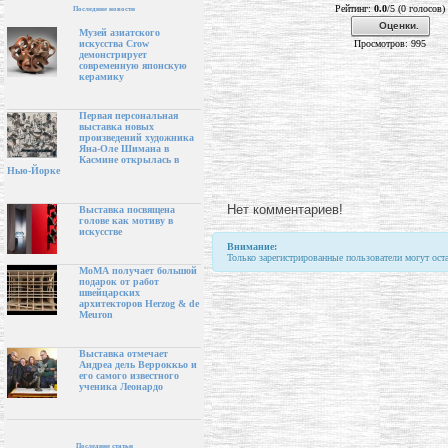
Рейтинг:
0.0
/5 (0 голосов)
Последние новости
Оценки.
Музей азиатского
Просмотров: 995
искусства Crow
демонстрирует
современную японскую
керамику
Первая персональная
выставка новых
произведений художника
Яна-Оле Шимана в
Касмине открылась в
Нью-Йорке
Нет комментариев!
Выставка посвящена
голове как мотиву в
искусстве
Внимание:
Только зарегистрированные пользователи могут ост
МоМА получает большой
подарок от работ
швейцарских
архитекторов Herzog & de
Meuron
Выставка отмечает
Андреа дель Верроккьо и
его самого известного
ученика Леонардо
Последние статьи