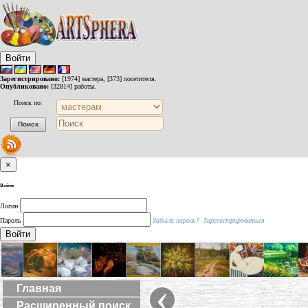
Войти
Зарегистрировано:
[1974] мастера, [373] посетителя.
Опубликовано:
[32814] работы.
Поиск по:
×
Войти
Логин
Пароль
Забыли пароль?
Зарегистрироваться
Войти
‹
Главная
Расширенный поиск