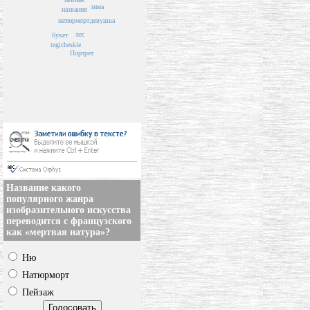
зима
названия
натюрморт
девушка
лес
букет
tegicheskie
Портрет
Название какого
популярного жанра
изобразительного искусства
переводится с французского
как «мертвая натура»?
Ню
Натюрморт
Пейзаж