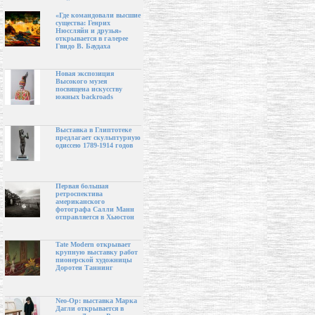
«Где командовали высшие
существа: Генрих
Нюссляйн и друзья»
открывается в галерее
Гвидо В. Баудаха
Новая экспозиция
Высокого музея
посвящена искусству
южных backroads
Выставка в Глиптотеке
предлагает скульптурную
одиссею 1789-1914 годов
Первая большая
ретроспектива
американского
фотографа Салли Манн
отправляется в Хьюстон
Tate Modern открывает
крупную выставку работ
пионерской художницы
Доротеи Таннинг
Neo-Op: выставка Марка
Дагли открывается в