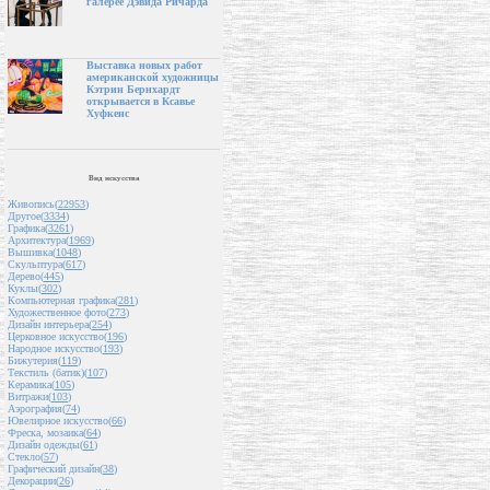
галерее Дэвида Ричарда
Выставка новых работ
американской художницы
Кэтрин Бернхардт
открывается в Ксавье
Хуфкенс
Вид искусства
Живопись(
22953
)
Другое(
3334
)
Графика(
3261
)
Архитектура(
1969
)
Вышивка(
1048
)
Скульптура(
617
)
Дерево(
445
)
Куклы(
302
)
Компьютерная графика(
281
)
Художественное фото(
273
)
Дизайн интерьера(
254
)
Церковное искусство(
196
)
Народное искусство(
193
)
Бижутерия(
119
)
Текстиль (батик)(
107
)
Керамика(
105
)
Витражи(
103
)
Аэрография(
74
)
Ювелирное искусство(
66
)
Фреска, мозаика(
64
)
Дизайн одежды(
61
)
Стекло(
57
)
Графический дизайн(
38
)
Декорации(
26
)